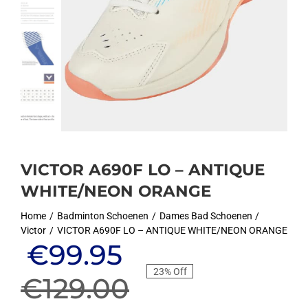
VICTOR A690F LO – ANTIQUE
WHITE/NEON ORANGE
Home
Badminton Schoenen
Dames Bad Schoenen
Victor
VICTOR A690F LO – ANTIQUE WHITE/NEON ORANGE
Oorspronkelijke
Huidige
€
99.95
23% Off
prijs
prijs
€
129.00