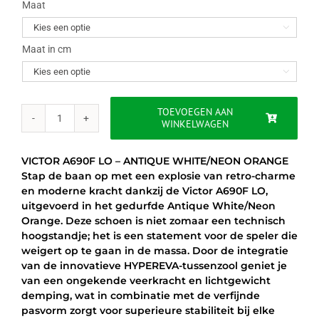
was:
is:
Maat

€129.00.
€99.95.
Maat in cm

TOEVOEGEN AAN
WINKELWAGEN
VICTOR
A690F
LO
VICTOR A690F LO – ANTIQUE WHITE/NEON ORANGE
-
Stap de baan op met een explosie van retro-charme
ANTIQUE
en moderne kracht dankzij de Victor A690F LO,
WHITE/NEON
uitgevoerd in het gedurfde Antique White/Neon
ORANGE
Orange. Deze schoen is niet zomaar een technisch
aantal
hoogstandje; het is een statement voor de speler die
weigert op te gaan in de massa. Door de integratie
van de innovatieve HYPEREVA-tussenzool geniet je
van een ongekende veerkracht en lichtgewicht
demping, wat in combinatie met de verfijnde
pasvorm zorgt voor superieure stabiliteit bij elke