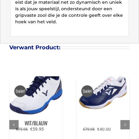
eist dat je materiaal net zo dynamisch en uniek
is als jouw speelstijl, ondersteund door een
gripvaste zool die je de controle geeft over elke
hoek van het veld.
Verwant Product:
Sale!
Sale!
VICTOR A170 A –
VICTOR A170 BA –
WIT/BLAUW
BLAUW / WIT
Oorspronkelijke
Huidige
Oorspronkelijke
Huidige
€
59.95
€
40.00
€
79.95
€
79.95
prijs
prijs
prijs
prijs
was:
is:
was:
is: