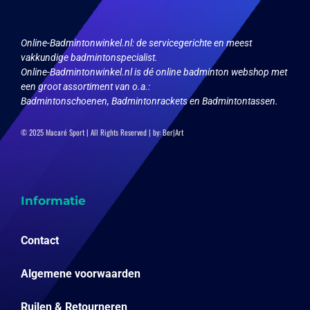
de
de
productpagina
productpagina
Online-Badmintonwinkel.nl:
de servicegerichte en meest
vakkundige badmintonspecialist.
Online-Badmintonwinkel.nl is dé online badminton webshop met
een groot assortiment van o.a.:
Badmintonschoenen, Badmintonrackets en Badmintontassen.
© 2025 Macaré Sport | All Rights Reserved | by:
Ber|Art
Informatie
Contact
Algemene voorwaarden
Ruilen & Retourneren