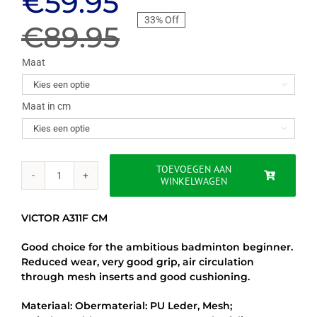
Oorspronkelijke
Huidige
€
59.95
33% Off
prijs
prijs
€
89.95
was:
is:
Maat

€89.95.
€59.95.
Maat in cm

TOEVOEGEN AAN
WINKELWAGEN
VICTOR
A311F
CM
VICTOR A311F CM
-
ZWART
Good choice for the ambitious badminton beginner.
/
Reduced wear, very good grip, air circulation
BLAUW
through mesh inserts and good cushioning.
aantal
Materiaal: Obermaterial: PU Leder, Mesh;