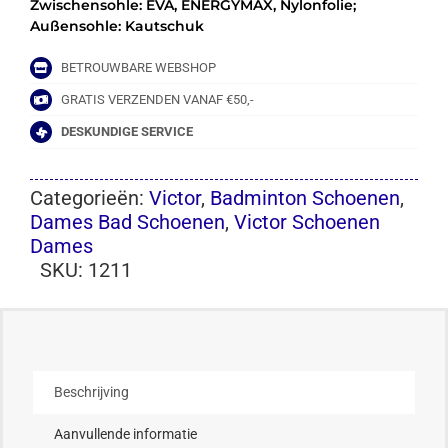
Zwischensohle: EVA, ENERGYMAX, Nylonfolie;
Außensohle: Kautschuk
BETROUWBARE WEBSHOP
GRATIS VERZENDEN VANAF €50,-
DESKUNDIGE SERVICE
Categorieën:
Victor
,
Badminton Schoenen
,
Dames Bad Schoenen
,
Victor Schoenen
Dames
SKU:
1211
Beschrijving
Aanvullende informatie