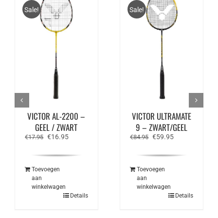
Sale!
Sale!
VICTOR AL-2200 –
VICTOR ULTRAMATE
GEEL / ZWART
9 – ZWART/GEEL
Oorspronkelijke
Huidige
Oorspronkelijke
Huidige
€
16.95
€
59.95
€
17.95
€
84.95
prijs
prijs
prijs
prijs
was:
is:
was:
is:
€17.95.
€16.95.
€84.95.
€59.95.
Toevoegen
Toevoegen
aan
aan
winkelwagen
winkelwagen
Details
Details