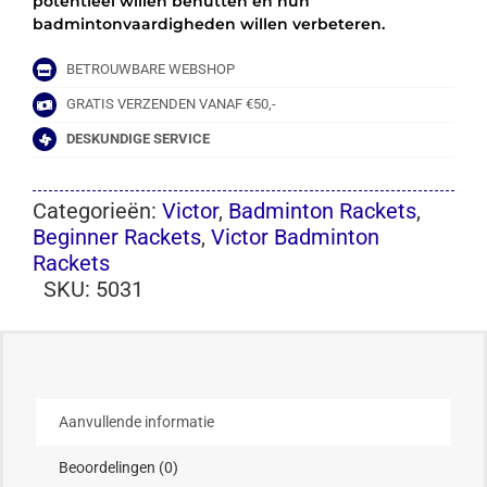
potentieel willen benutten en hun
badmintonvaardigheden willen verbeteren.
BETROUWBARE WEBSHOP
GRATIS VERZENDEN VANAF €50,-
DESKUNDIGE SERVICE
Categorieën:
Victor
,
Badminton Rackets
,
Beginner Rackets
,
Victor Badminton
Rackets
SKU:
5031
Aanvullende informatie
Beoordelingen (0)