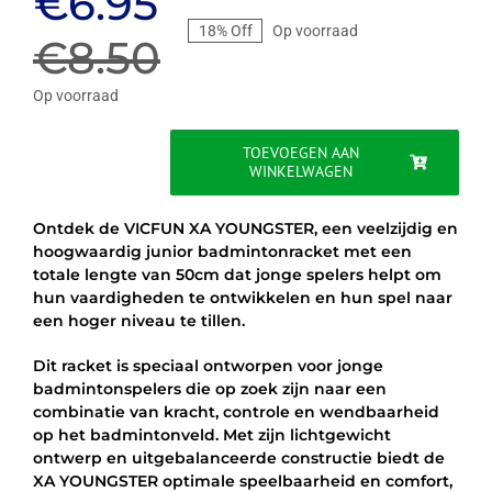
Oorspronkelijke
Huidige
€
6.95
18% Off
Op voorraad
prijs
prijs
€
8.50
was:
is:
Op voorraad
€8.50.
€6.95.
TOEVOEGEN AAN
WINKELWAGEN
VICFUN
XA
YOUNGSTER
Ontdek de VICFUN XA YOUNGSTER, een veelzijdig en
-
hoogwaardig junior badmintonracket met een
GEEL/ROOD
totale lengte van 50cm dat jonge spelers helpt om
aantal
hun vaardigheden te ontwikkelen en hun spel naar
een hoger niveau te tillen.
Dit racket is speciaal ontworpen voor jonge
badmintonspelers die op zoek zijn naar een
combinatie van kracht, controle en wendbaarheid
op het badmintonveld. Met zijn lichtgewicht
ontwerp en uitgebalanceerde constructie biedt de
XA YOUNGSTER optimale speelbaarheid en comfort,