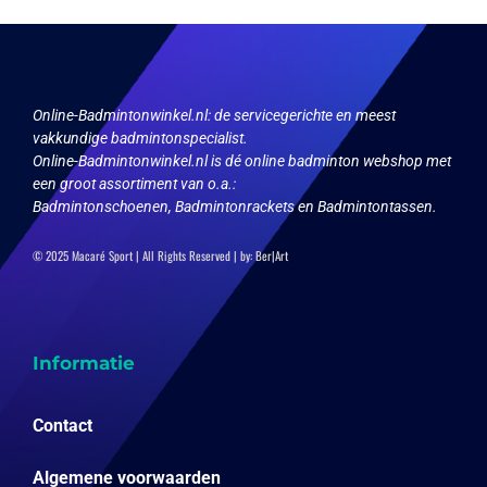
gekozen
worden
op
de
productpagina
Online-Badmintonwinkel.nl:
de servicegerichte en meest
vakkundige badmintonspecialist.
Online-Badmintonwinkel.nl is dé online badminton webshop met
een groot assortiment van o.a.:
Badmintonschoenen, Badmintonrackets en Badmintontassen.
© 2025 Macaré Sport | All Rights Reserved | by:
Ber|Art
Informatie
Contact
Algemene voorwaarden