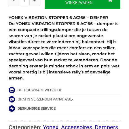
WINKELWAGEN
YONEX
VIBRATION
STOPPER
YONEX VIBRATION STOPPER 6 AC166 – DEMPER
6
De YONEX VIBRATION STOPPER 6 AC166 – demper is
AC166
een compacte trillingsdemper die je tussen de
-
snaren van je racket plaatst om ongewenste
DEMPER
vibraties direct te verminderen bij balcontact. Hij is
aantal
ideaal voor spelers die meer comfort en een stiller,
zachter gevoel willen tijdens het slaan, zonder het
speelgevoel van hun racket te veranderen. Door de
demping ervaar je minder schok in arm en pols, wat
vooral prettig is bij intensieve rally’s of gevoelige
armen.
BETROUWBARE WEBSHOP
GRATIS VERZENDEN VANAF €50,-
DESKUNDIGE SERVICE
Categorieën:
Yonex
,
Accessoires
,
Dempers