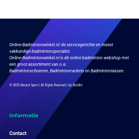
kan
optie
gekozen
kan
worden
gekozen
op
worden
de
op
productpagina
de
productpagina
Online-Badmintonwinkel.nl:
de servicegerichte en meest
vakkundige badmintonspecialist.
Online-Badmintonwinkel.nl is dé online badminton webshop met
een groot assortiment van o.a.:
Badmintonschoenen, Badmintonrackets en Badmintontassen.
© 2025 Macaré Sport | All Rights Reserved | by:
Ber|Art
Informatie
Contact