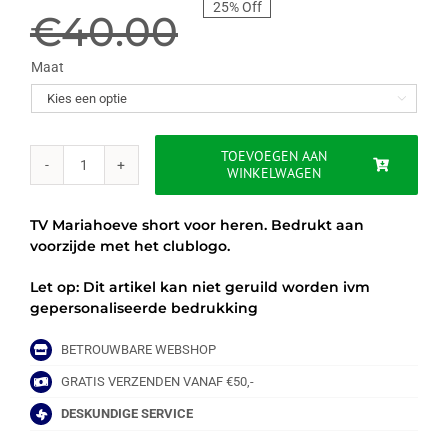
25% Off
prijs
prijs
€
40.00
was:
is:
Maat

€40.00.
€30.00.
TOEVOEGEN AAN
WINKELWAGEN
TV
MARIAHOEVE
SHORT
TV Mariahoeve short voor heren. Bedrukt aan
-
voorzijde met het clublogo.
HEREN
aantal
Let op: Dit artikel kan niet geruild worden ivm
gepersonaliseerde bedrukking
BETROUWBARE WEBSHOP
GRATIS VERZENDEN VANAF €50,-
DESKUNDIGE SERVICE