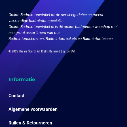
de
productpagina
Online-Badmintonwinkel.nl:
de servicegerichte en meest
vakkundige badmintonspecialist.
Online-Badmintonwinkel.nl is dé online badminton webshop met
een groot assortiment van o.a.:
Badmintonschoenen, Badmintonrackets en Badmintontassen.
© 2025 Macaré Sport | All Rights Reserved | by:
Ber|Art
Informatie
Contact
Algemene voorwaarden
Ruilen & Retourneren