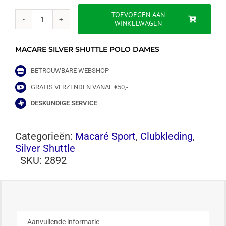
TOEVOEGEN AAN
WINKELWAGEN
MACARE
SILVER
SHUTTLE
MACARE SILVER SHUTTLE POLO DAMES
POLO
DAMES
BETROUWBARE WEBSHOP
aantal
GRATIS VERZENDEN VANAF €50,-
DESKUNDIGE SERVICE
Categorieën:
Macaré Sport
,
Clubkleding
,
Silver Shuttle
SKU:
2892
Aanvullende informatie