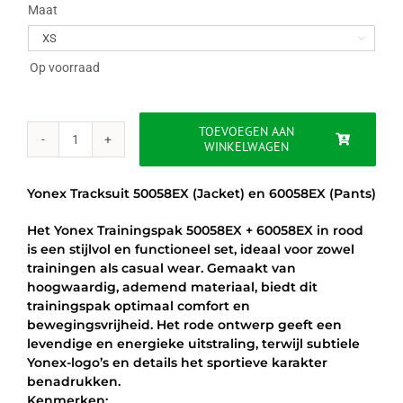
was:
is:
Maat

€129.95.
€49.95.
Op voorraad
TOEVOEGEN AAN
WINKELWAGEN
YONEX
TRACKSUIT
50058EX
Yonex Tracksuit 50058EX (Jacket) en 60058EX (Pants)
+
60058EX
Het Yonex Trainingspak 50058EX + 60058EX in rood
-
is een stijlvol en functioneel set, ideaal voor zowel
ROOD
trainingen als casual wear. Gemaakt van
aantal
hoogwaardig, ademend materiaal, biedt dit
trainingspak optimaal comfort en
bewegingsvrijheid. Het rode ontwerp geeft een
levendige en energieke uitstraling, terwijl subtiele
Yonex-logo’s en details het sportieve karakter
benadrukken.
Kenmerken: