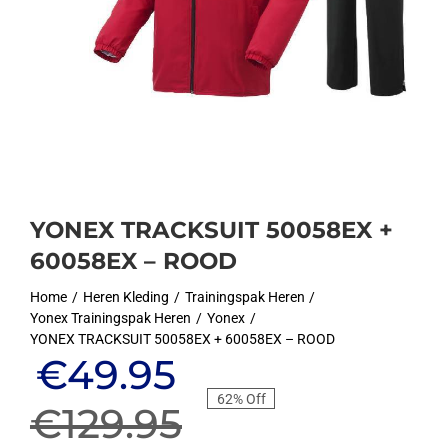
YONEX TRACKSUIT 50058EX +
60058EX – ROOD
Home
Heren Kleding
Trainingspak Heren
Yonex Trainingspak Heren
Yonex
YONEX TRACKSUIT 50058EX + 60058EX – ROOD
Oorspronkelijke
Huidige
€
49.95
62% Off
prijs
prijs
€
129.95