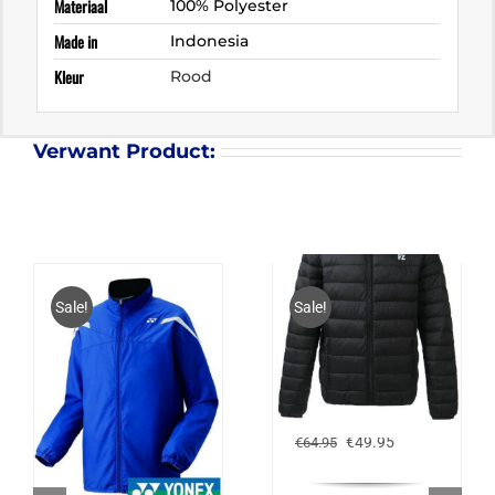
Materiaal
100% Polyester
Made in
Indonesia
Kleur
Rood
Verwant Product:
Sale!
Sale!
FZ FORZA SINOS PRO
LITE JACKET
Oorspronkelijke
Huidige
€
49.95
€
64.95
prijs
prijs
was:
is:
€64.95.
€49.95.