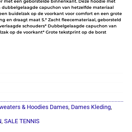
ter met een geborstelde binnenkant. Deze hoodie met
n dubbelgelaagde capuchon van hetzelfde materiaal
 een buidelzak op de voorkant voor comfort en een grote
ang en draagt maat S.* Zacht fleecemateriaal, geborsteld
 verlaagde schouders* Dubbelgelaagde capuchon van
zak op de voorkant* Grote tekstprint op de borst
Sweaters & Hoodies Dames
,
Dames Kleding
,
N
,
SALE TENNIS