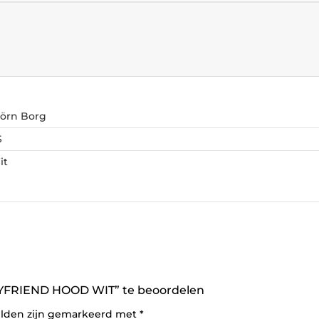
jörn Borg
S
it
FRIEND HOOD WIT” te beoordelen
elden zijn gemarkeerd met
*