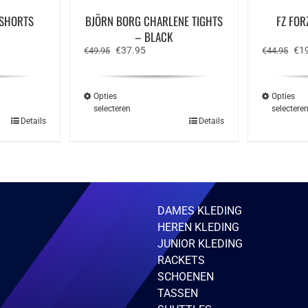
 SHORTS
BJÖRN BORG CHARLENE TIGHTS
FZ FOR
– BLACK
e
Oorspronkelijke
Huidige
Oor
€
37.95
€
1
€
49.95
€
44.95
prijs
prijs
prij
was:
is:
was
€49.95.
€37.95.
€44
Opties
Opties
selecteren
selectere
Dit
Details
Details
ct
product
heeft
ere
meerdere
ies.
variaties.
Deze
optie
kan
zen
gekozen
DAMES KLEDING
en
worden
HEREN KLEDING
op
de
JUNIOR KLEDING
ctpagina
productpagina
RACKETS
SCHOENEN
TASSEN