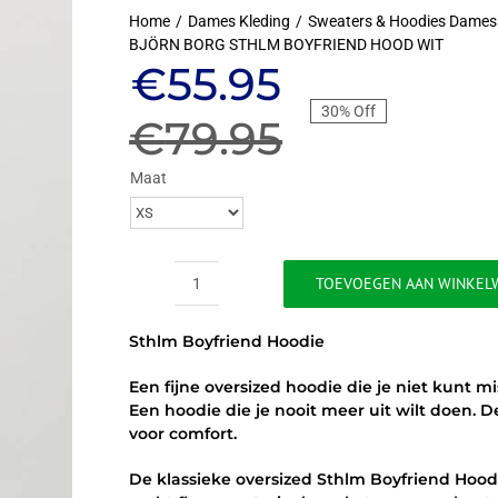
Home
Dames Kleding
Sweaters & Hoodies Dames
BJÖRN BORG STHLM BOYFRIEND HOOD WIT
Oorspronkeli
Huidige
€
55.95
30% Off
prijs
prijs
€
79.95
was:
is:
Maat
€79.95.
€55.95.
TOEVOEGEN AAN WINKEL
BJÖRN
BORG
Sthlm Boyfriend Hoodie
STHLM
BOYFRIEND
Een fijne oversized hoodie die je niet kunt m
HOOD
Een hoodie die je nooit meer uit wilt doen. De
WIT
voor comfort.
aantal
De klassieke oversized Sthlm Boyfriend Hood