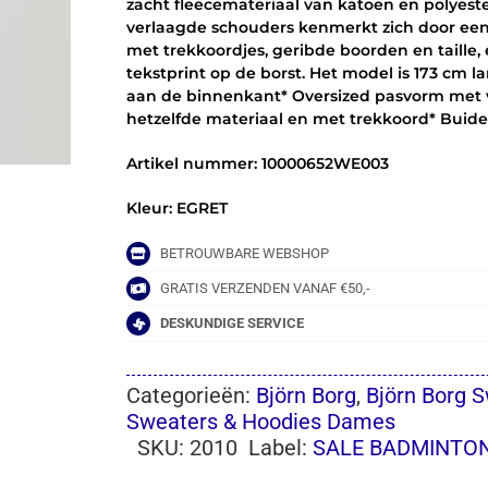
zacht fleecemateriaal van katoen en polyes
verlaagde schouders kenmerkt zich door ee
met trekkoordjes, geribde boorden en taille,
tekstprint op de borst. Het model is 173 cm l
aan de binnenkant* Oversized pasvorm met
hetzelfde materiaal en met trekkoord* Buidel
Artikel nummer: 10000652WE003
Kleur: EGRET
BETROUWBARE WEBSHOP
GRATIS VERZENDEN VANAF €50,-
DESKUNDIGE SERVICE
Categorieën:
Björn Borg
,
Björn Borg 
Sweaters & Hoodies Dames
SKU:
2010
Label:
SALE BADMINTO