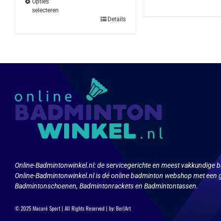
Opties
selecteren
Dit
Details
product
heeft
meerdere
variaties.
Deze
optie
kan
gekozen
worden
op
de
productpagina
Online-Badmintonwinkel.nl:
de servicegerichte en meest vakkundige b
Online-Badmintonwinkel.nl is dé online badminton webshop met een g
Badmintonschoenen, Badmintonrackets en Badmintontassen.
© 2025 Macaré Sport | All Rights Reserved | by:
Ber|Art