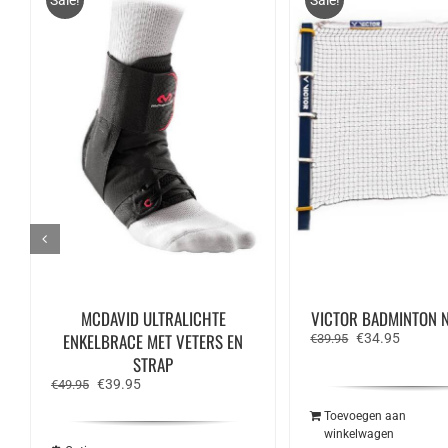
Sale!
Sale!
MCDAVID ULTRALICHTE
VICTOR BADMINTON N
ENKELBRACE MET VETERS EN
Oorspronkelijk
Huidige
€
34.95
€
39.95
prijs
prijs
STRAP
was:
is:
Oorspronkelijke
Huidige
€
39.95
€
49.95
€39.95.
€34.95.
prijs
prijs
was:
is:
Toevoegen aan
€49.95.
€39.95.
winkelwagen