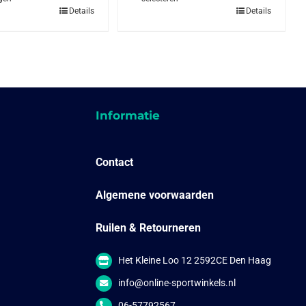
Dit
Details
Details
product
heeft
meerdere
variaties.
Deze
optie
kan
gekozen
worden
Informatie
op
de
productpagina
Contact
Algemene voorwaarden
Ruilen & Retourneren
Het Kleine Loo 12 2592CE Den Haag
info@online-sportwinkels.nl
06-57792567