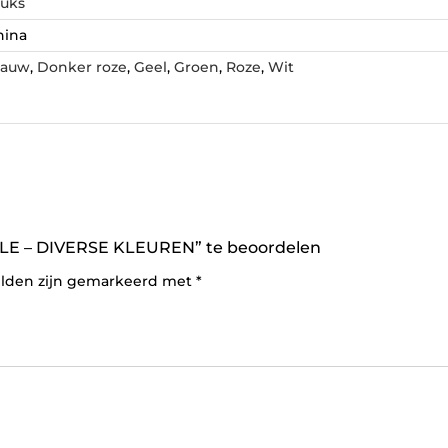
tuks
hina
lauw
,
Donker roze
,
Geel
,
Groen
,
Roze
,
Wit
E – DIVERSE KLEUREN” te beoordelen
elden zijn gemarkeerd met
*