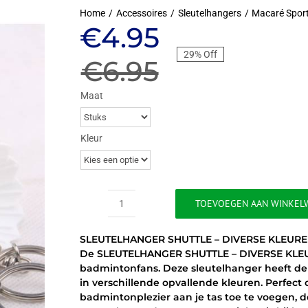
Home
Accessoires
Sleutelhangers
Macaré Spor
Oorspronkeli
Huidige
€
4.95
29% Off
prijs
prijs
€
6.95
was:
is:
Maat
€6.95.
€4.95.
Kleur
TOEVOEGEN AAN WINKEL
SLEUTELHANGER
SHUTTLE
SLEUTELHANGER SHUTTLE – DIVERSE KLEUR
-
De SLEUTELHANGER SHUTTLE – DIVERSE KLEURE
DIVERSE
badmintonfans. Deze sleutelhanger heeft de 
KLEUREN
in verschillende opvallende kleuren. Perfect
aantal
badmintonplezier aan je tas toe te voegen, de