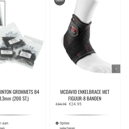
Sale!
INTON GROMMETS B4
MCDAVID ENKELBRACE MET
8.3mm (200 ST.)
FIGUUR-8 BANDEN
Oorspronkelijke
Huidige
€
24.95
€
34.95
prijs
prijs
was:
is:
€34.95.
€24.95.
n aan
Opties
gen
selecteren