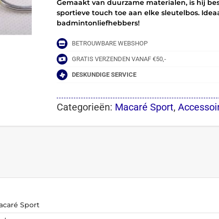
Gemaakt van duurzame materialen, is hij best
sportieve touch toe aan elke sleutelbos. Ideaa
badmintonliefhebbers!
BETROUWBARE WEBSHOP
GRATIS VERZENDEN VANAF €50,-
DESKUNDIGE SERVICE
Categorieën:
Macaré Sport
,
Accessoi
acaré Sport