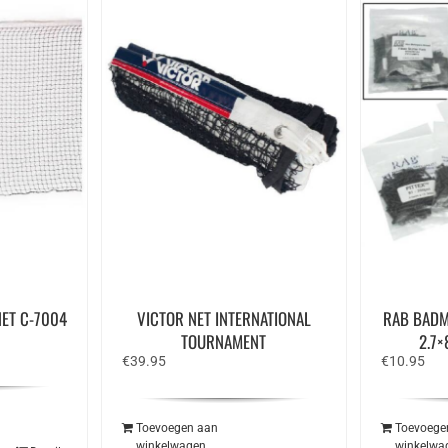
ET C-7004
VICTOR NET INTERNATIONAL
RAB BADM
e
TOURNAMENT
2.7×
€
39.95
€
10.95
Toevoegen aan
Toevoege
winkelwagen
winkelwa