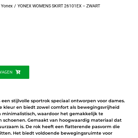
Yonex
YONEX WOMENS SKIRT 26101EX – ZWART
jke
WAGEN
en stijlvolle sportrok speciaal ontworpen voor dames.
e kleur en biedt zowel comfort als bewegingsvrijheid
en minimalistisch, waardoor het gemakkelijk te
en schoenen. Gemaakt van hoogwaardig materiaal dat
duurzaam is. De rok heeft een flatterende pasvorm die
 zitten. Het biedt voldoende bewegingsruimte voor