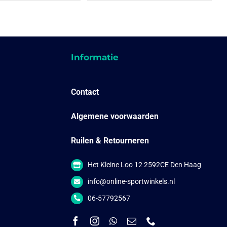
heeft
heeft
meerdere
meerdere
variaties.
variaties.
Deze
Deze
optie
optie
kan
kan
gekozen
gekozen
Informatie
worden
worden
op
op
de
de
productpagina
productpagina
Contact
Algemene voorwaarden
Ruilen & Retourneren
Het Kleine Loo 12 2592CE Den Haag
info@online-sportwinkels.nl
06-57792567