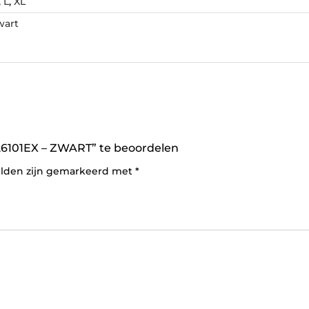
,
L
,
XL
wart
101EX – ZWART” te beoordelen
elden zijn gemarkeerd met
*