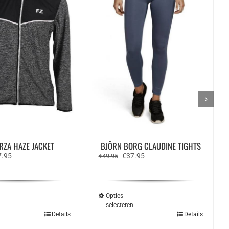
RZA HAZE JACKET
BJÖRN BORG CLAUDINE TIGHTS
spronkelijke
Huidige
Oorspronkelijke
Huidige
7.95
€
37.95
€
49.95
s
prijs
prijs
prijs
:
is:
was:
is:
.95.
€27.95.
€49.95.
€37.95.
Opties
n
selecteren
Dit
Dit
Details
Details
product
product