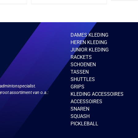
heeft
ere
meerdere
ies.
variaties.
Deze
optie
kan
zen
gekozen
DAMES KLEDING
en
worden
HEREN KLEDING
op
de
JUNIOR KLEDING
ctpagina
productpagina
RACKETS
SCHOENEN
TASSEN
SHUTTLES
admintonspecialist.
GRIPS
root assortiment van o.a.:
KLEDING ACCESSOIRES
ACCESSOIRES
SNAREN
SQUASH
PICKLEBALL