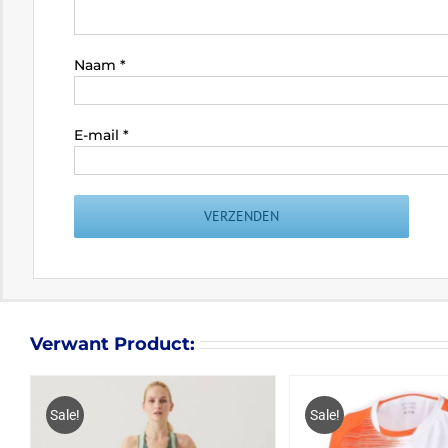
Naam
*
E-mail
*
Verwant Product:
Sale!
Sale!