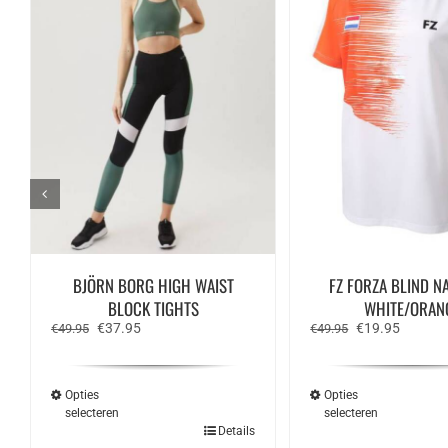
BJÖRN BORG HIGH WAIST
FZ FORZA BLIND NA
BLOCK TIGHTS
WHITE/ORAN
Oorspronkelijke
Huidige
Oorspronkelijk
Huidige
€
37.95
€
19.95
€
49.95
€
49.95
prijs
prijs
prijs
prijs
was:
is:
was:
is:
€49.95.
€37.95.
€49.95.
€19.95.
Opties
Opties
selecteren
selecteren
Dit
Dit
Details
product
produ