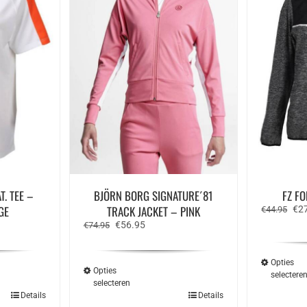
T. TEE –
BJÖRN BORG SIGNATURE´81
FZ FO
GE
TRACK JACKET – PINK
Oor
€
2
€
44.95
prij
e
Oorspronkelijke
Huidige
€
56.95
€
74.95
was
prijs
prijs
€44
was:
is:
€74.95.
€56.95.
Opties
Opties
selectere
selecteren
Dit
Details
Details
ct
product