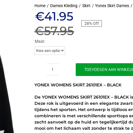
Home
Dames Kleding
Skirt
Yonex Skirt Dames
Oorspronkeli
Huidige
€
41.95
28% Off
prijs
prijs
€
57.95
was:
is:
Maat
€57.95.
€41.95.
TOEVOEGEN AAN WINKEL
YONEX
WOMENS
YONEX WOMENS SKIRT 26101EX – BLACK
SKIRT
26101EX
De YONEX WOMENS SKIRT 26101EX – BLACK is e
-
Deze rok is uitgevoerd in een elegante zwart
ZWART
tijdens het sporten. Het ontwerp is tijdloos 
aantal
combineren is met verschillende sporttops 
zacht aanvoelt op de huid en tegelijkertijd 
mooi om het lichaam valt zonder te strak te