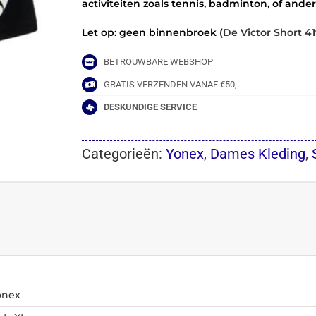
activiteiten zoals tennis, badminton, of ande
Let op: geen binnenbroek (
De Victor Short 4
BETROUWBARE WEBSHOP
GRATIS VERZENDEN VANAF €50,-
DESKUNDIGE SERVICE
Categorieën:
Yonex
,
Dames Kleding
,
onex