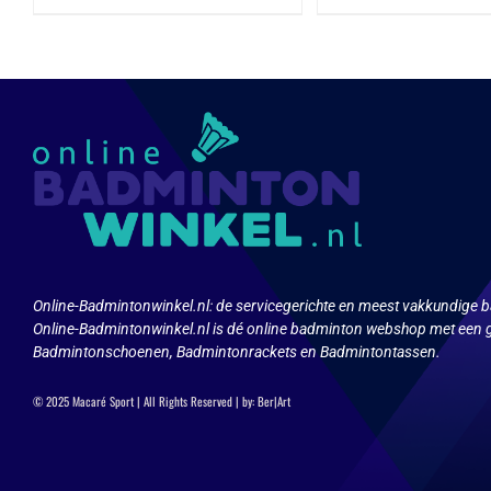
heeft
heeft
meerdere
meerd
variaties.
variat
Deze
Deze
optie
optie
kan
kan
gekozen
geko
worden
word
op
op
de
de
productpagina
produ
Online-Badmintonwinkel.nl:
de servicegerichte en meest vakkundige b
Online-Badmintonwinkel.nl is dé online badminton webshop met een g
Badmintonschoenen, Badmintonrackets en Badmintontassen.
© 2025 Macaré Sport | All Rights Reserved | by:
Ber|Art