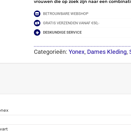
vrouwen die op zoek zijn naar een combinatie 
BETROUWBARE WEBSHOP
GRATIS VERZENDEN VANAF €50,-
DESKUNDIGE SERVICE
Categorieën:
Yonex
,
Dames Kleding
,
onex
wart