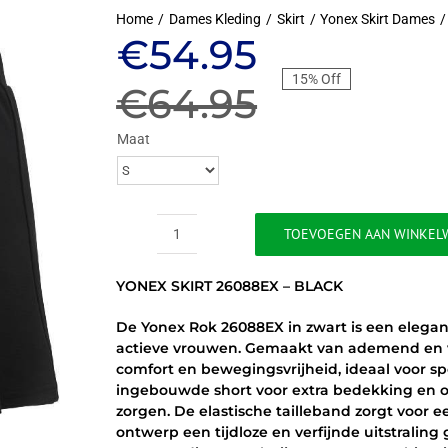
Home
Dames Kleding
Skirt
Yonex Skirt Dames
Oorspronkeli
Huidige
€
54.95
15% Off
prijs
prijs
€
64.95
was:
is:
Maat
€64.95.
€54.95.
TOEVOEGEN AAN WINKEL
YONEX
SKIRT
YONEX SKIRT 26088EX – BLACK
26088EX
-
De Yonex Rok 26088EX in zwart is een elegan
BLACK
actieve vrouwen. Gemaakt van ademend en vo
aantal
comfort en bewegingsvrijheid, ideaal voor sp
ingebouwde short voor extra bedekking en o
zorgen. De elastische tailleband zorgt voor 
ontwerp een tijdloze en verfijnde uitstraling