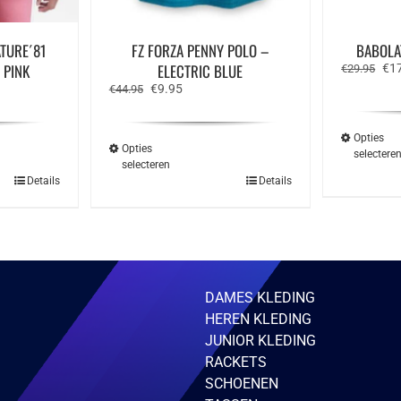
TURE´81
FZ FORZA PENNY POLO –
BABOLAT
 PINK
ELECTRIC BLUE
Oor
€
1
€
29.95
prij
e
Oorspronkelijke
Huidige
€
9.95
€
44.95
was
prijs
prijs
€29
was:
is:
€44.95.
€9.95.
Opties
Opties
selectere
selecteren
Dit
Details
Details
ct
product
heeft
ere
meerdere
ies.
variaties.
Deze
optie
kan
zen
gekozen
DAMES KLEDING
en
worden
HEREN KLEDING
op
de
JUNIOR KLEDING
ctpagina
productpagina
RACKETS
SCHOENEN