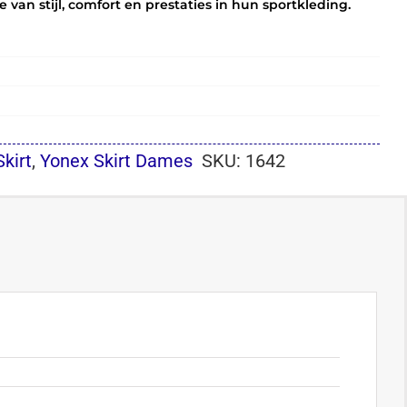
van stijl, comfort en prestaties in hun sportkleding.
Skirt
,
Yonex Skirt Dames
SKU:
1642