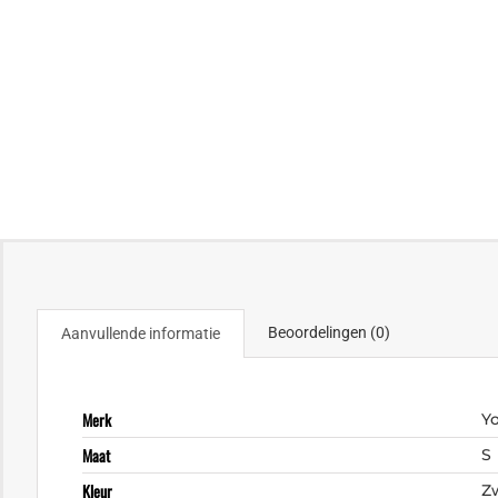
Beoordelingen (0)
Aanvullende informatie
Merk
Y
Maat
S
Kleur
Z