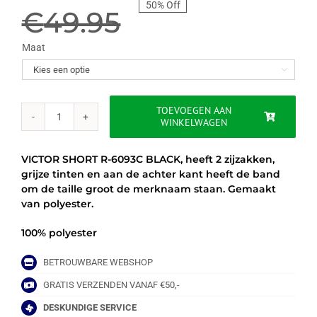
50% Off
prijs
prijs
€
49.95
was:
is:
Maat

€49.95.
€25.00.
TOEVOEGEN AAN
WINKELWAGEN
VICTOR
SHORT
R-
VICTOR SHORT R-6093C BLACK, heeft 2 zijzakken,
6093C
grijze tinten en aan de achter kant heeft de band
-
om de taille groot de merknaam staan. Gemaakt
ZWART/GRIJS
van polyester.
aantal
100% polyester
BETROUWBARE WEBSHOP
GRATIS VERZENDEN VANAF €50,-
DESKUNDIGE SERVICE