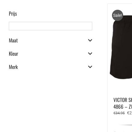
Prijs
Sale!
Maat
Kleur
Merk
VICTOR S
4866 – 
Oo
€
2
€
34.95
pri
wa
€3