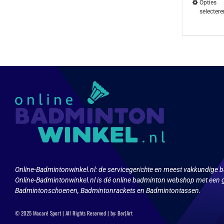
Opties
selectere
Dit
product
heeft
meerdere
variaties.
Deze
optie
kan
gekozen
worden
op
de
productpa
Online-Badmintonwinkel.nl:
de servicegerichte en meest vakkundige b
Online-Badmintonwinkel.nl is dé online badminton webshop met een g
Badmintonschoenen, Badmintonrackets en Badmintontassen.
© 2025 Macaré Sport | All Rights Reserved | by:
Ber|Art