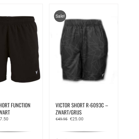
Sale!
HORT FUNCTION
VICTOR SHORT R-6093C –
ZWART
ZWART/GRIJS
rspronkelijke
Huidige
Oorspronkelijke
Huidige
7.50
€
25.00
€
49.95
js
prijs
prijs
prijs
s:
is:
was:
is:
4.95.
€27.50.
€49.95.
€25.00.