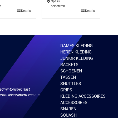
Opties
n
selecteren
Dit
Details
Details
product
heeft
meerdere
variaties.
Deze
optie
DAMES KLEDING
kan
HEREN KLEDING
gekozen
JUNIOR KLEDING
worden
RACKETS
op
SCHOENEN
de
TASSEN
gina
productpagina
SHUTTLES
admintonspecialist.
GRIPS
root assortiment van o.a.:
KLEDING ACCESSOIRES
ACCESSOIRES
SNAREN
SQUASH