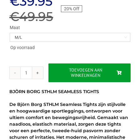
Oorspronkelijke
Huidige
€
39.95
20% Off
prijs
prijs
€
49.95
was:
is:
Maat

€49.95.
€39.95.
Op voorraad
TOEVOEGEN AAN
WINKELWAGEN
BJÖRN
BORG
STHLM
BJÖRN BORG STHLM SEAMLESS TIGHTS
SEAMLESS
TIGHTS
De Björn Borg STHLM Seamless Tights zijn stijlvolle
aantal
en hoogwaardige sportleggings, ontworpen voor
ultiem comfort en bewegingsvrijheid. Gemaakt van
naadloos, elastisch materiaal, zorgen deze tights
voor een perfecte, tweede-huid pasvorm zonder
schuren of irritaties. Het moderne, minimalistische