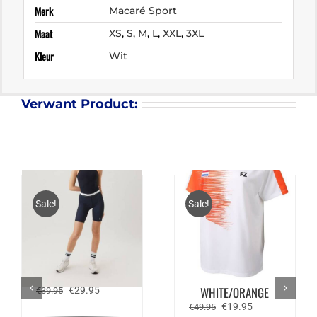
Merk
Macaré Sport
Maat
XS
,
S
,
M
,
L
,
XXL
,
3XL
Kleur
Wit
Verwant Product:
Sale!
Sale!
BJÖRN BORG BIKE
FZ FORZA BLIND NAT.
SHORTS TRUDY
TEE –
Oorspronkelijke
Huidige
WHITE/ORANGE
€
29.95
€
39.95
prijs
prijs
Oorspronkelijke
Huidige
€
19.95
€
49.95
was:
is:
prijs
prijs