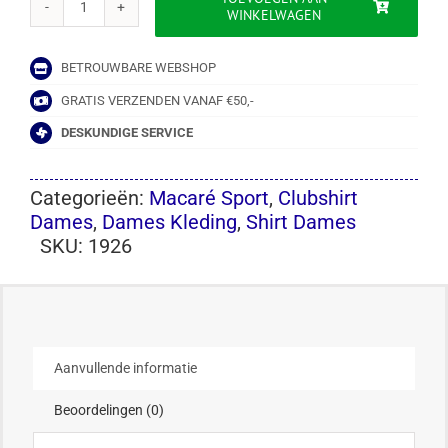
WINKELWAGEN
SHIRT
CLUB
RW21
BETROUWBARE WEBSHOP
DAMES
aantal
GRATIS VERZENDEN VANAF €50,-
DESKUNDIGE SERVICE
Categorieën:
Macaré Sport
,
Clubshirt
Dames
,
Dames Kleding
,
Shirt Dames
SKU:
1926
Aanvullende informatie
Beoordelingen (0)