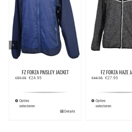
FZ FORZA PAISLEY JACKET
FZ FORZA HAZE 
Oorspronkelijke
Huidige
Oorspronkelijk
Huidige
€
24.95
€
27.95
€
59.95
€
44.95
prijs
prijs
prijs
prijs
was:
is:
was:
is:
€59.95.
€24.95.
€44.95.
€27.95.
Opties
Opties
selecteren
selecteren
Dit
Dit
Details
product
produ
heeft
heeft
meerdere
meerd
variaties.
variat