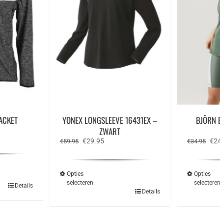
JACKET
YONEX LONGSLEEVE 16431EX –
BJÖRN 
e
ZWART
Oorspronkelijke
Huidige
Oor
€
29.95
€
2
€
59.95
€
34.95
prijs
prijs
prij
was:
is:
was
€59.95.
€29.95.
€34
Opties
Opties
selecteren
selectere
Details
Dit
Details
ct
product
heeft
ere
meerdere
ies.