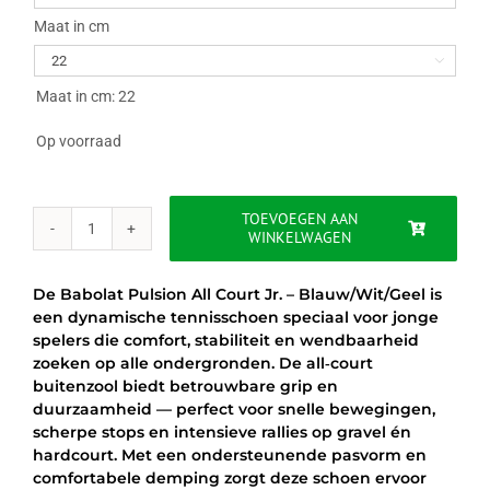
Maat in cm

Maat in cm: 22
Op voorraad
TOEVOEGEN AAN
WINKELWAGEN
BABOLAT
PULSION
ALL
De Babolat Pulsion All Court Jr. – Blauw/Wit/Geel is
COURT
een dynamische tennisschoen speciaal voor jonge
JR
spelers die comfort, stabiliteit en wendbaarheid
-
zoeken op alle ondergronden. De all‑court
BLAUW/WIT/GEEL
buitenzool biedt betrouwbare grip en
aantal
duurzaamheid — perfect voor snelle bewegingen,
scherpe stops en intensieve rallies op gravel én
hardcourt. Met een ondersteunende pasvorm en
comfortabele demping zorgt deze schoen ervoor