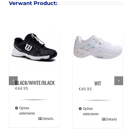
Verwant Product:
WILSON RUSH PRO
BABOLAT DOUBLE
JR QL
LINE ALL COURT –
BLACK/WHITE/BLACK
WIT
€
44.95
€
49.95
Opties
Opties
selecteren
selecteren
Dit
Dit
Details
Details
product
product
heeft
heeft