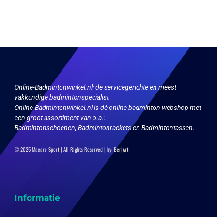
meerdere
meerdere
variaties.
variaties.
Deze
Deze
optie
optie
kan
kan
gekozen
gekozen
worden
worden
op
op
de
de
productpagina
productpagina
Online-Badmintonwinkel.nl:
de servicegerichte en meest
vakkundige badmintonspecialist.
Online-Badmintonwinkel.nl is dé online badminton webshop met
een groot assortiment van o.a.:
Badmintonschoenen, Badmintonrackets en Badmintontassen.
© 2025 Macaré Sport | All Rights Reserved | by:
Ber|Art
Informatie