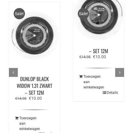
Sale!
Sale!
DUNLOP BLACK
WIDOW 1.26 ZWART
– SET 12M
Oorspronkelijke
Huidige
€
10.00
€
14.95
prijs
prijs
was:
is:
€14.95.
€10.00.
Toevoegen
DUNLOP BLACK
aan
WIDOW 1.31 ZWART
winkelwagen
– SET 12M
Details
Oorspronkelijke
Huidige
€
10.00
€
14.95
prijs
prijs
was:
is:
€14.95.
€10.00.
Toevoegen
aan
winkelwagen