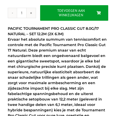
was:
is:
€69.95.
€54.95.
TOEVOEGEN AAN
WINKELWAGEN
PACIFIC
TOURNAMENT
PRO
PACIFIC TOURNAMENT PRO CLASSIC GUT 8.0G/17
CLASSIC
NATURAL – SET 12.2M (2X 6.1M)
GUT
Ervaar het absolute summum van tenniscomfort en
8.0G/17
controle met de Pacific Tournament Pro Classic Gut
SET
17 Natural. Deze premium snaar van echt
12M
natuurdarm biedt een ongeëvenaard balgevoel en
aantal
een gigantische sweetspot, waardoor je elke bal
met chirurgische precisie kunt plaatsen. Dankzij de
superieure, natuurlijke elasticiteit absorbeert de
snaar schadelijke trillingen als geen ander, wat
zorgt voor maximale armbescherming en een
zijdezachte impact bij elke slag. Met zijn
fabelachtige spanningsbehoud en de uiterst
praktische setopbouw van 12,2 meter (geleverd in
twee handige delen van 6,1 meter, ideaal voor
hybride bespanningen) kies je met de Tournament
Pro Classic Gut voor pure luxe, prestatie en