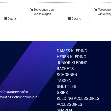
was:
is:
wa
.95.
€139.95.
€84.95.
€2
Toevoegen aan
Toevoege
winkelwagen
winkelwa
Details
Details
DAMES KLEDING
HEREN KLEDING
JUNIOR KLEDING
RACKETS
SCHOENEN
TASSEN
SHUTTLES
admintonspecialist.
GRIPS
root assortiment van o.a.:
KLEDING ACCESSOIRES
ACCESSOIRES
SNAREN