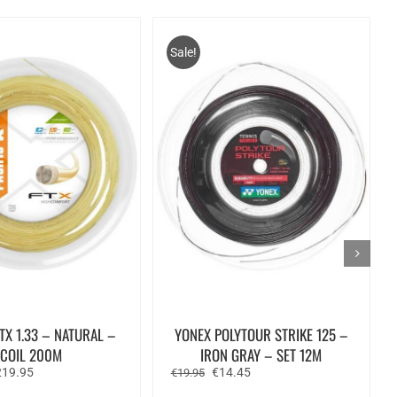
Sale!
FTX 1.33 – NATURAL –
YONEX POLYTOUR STRIKE 125 –
COIL 200M
IRON GRAY – SET 12M
rspronkelijke
Huidige
Oorspronkelijke
Huidige
219.95
€
14.45
€
19.95
ijs
prijs
prijs
prijs