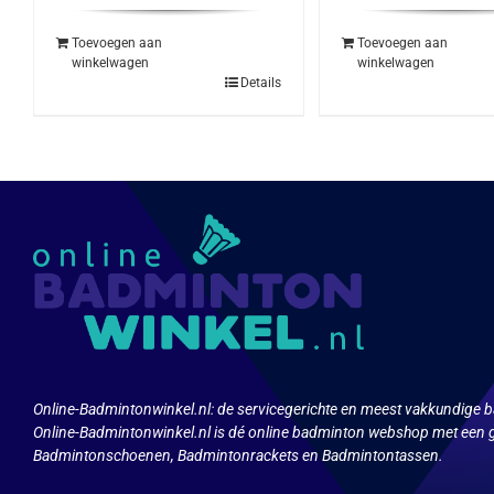
was:
is:
was:
is:
€259.95.
€159.95.
€239.95.
€119
Toevoegen aan
Toevoegen aan
winkelwagen
winkelwagen
Details
Online-Badmintonwinkel.nl:
de servicegerichte en meest vakkundige b
Online-Badmintonwinkel.nl is dé online badminton webshop met een g
Badmintonschoenen, Badmintonrackets en Badmintontassen.