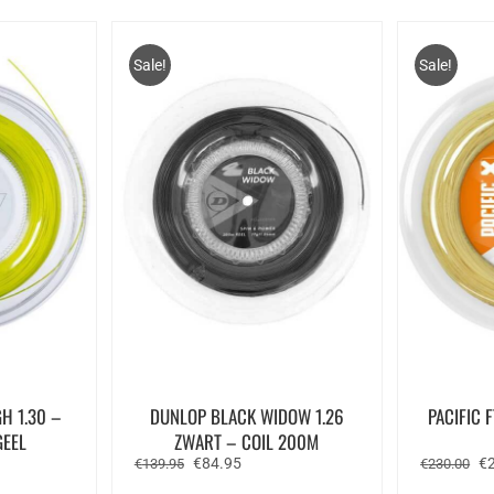
Sale!
Sale!
H 1.30 –
DUNLOP BLACK WIDOW 1.26
PACIFIC 
GEEL
ZWART – COIL 200M
ke
ge
Oorspronkelijke
Huidige
Oo
€
84.95
€
€
139.95
€
230.00
prijs
prijs
pr