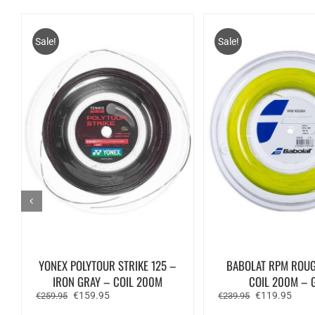
Sale!
Sale!
YONEX POLYTOUR STRIKE 125 –
BABOLAT RPM ROUG
IRON GRAY – COIL 200M
COIL 200M – 
Oorspronkelijke
Huidige
Oorspronkelij
Huidi
€
159.95
€
119.95
€
259.95
€
239.95
prijs
prijs
prijs
prijs