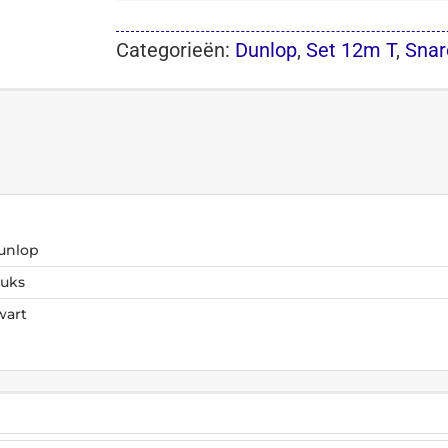
Categorieën:
Dunlop
,
Set 12m T
,
Snar
unlop
tuks
wart