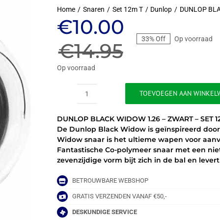
Home
Snaren
Set 12m T
Dunlop
DUNLOP BLA
Oorspronkeli
Huidige
€
10.00
33% Off
Op voorraad
prijs
prijs
€
14.95
was:
is:
Op voorraad
€14.95.
€10.00.
TOEVOEGEN AAN WINKEL
DUNLOP
BLACK
DUNLOP BLACK WIDOW 1.26 – ZWART – SET 1
WIDOW
De Dunlop Black Widow is geïnspireerd door 
1.26
Widow snaar is het ultieme wapen voor aanval
ZWART
Fantastische Co-polymeer snaar met een nie
-
zevenzijdige vorm bijt zich in de bal en leve
SET
12M
aantal
BETROUWBARE WEBSHOP
GRATIS VERZENDEN VANAF €50,-
DESKUNDIGE SERVICE