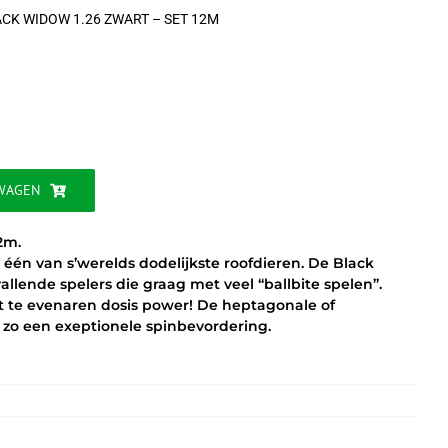
CK WIDOW 1.26 ZWART – SET 12M
jke
WAGEN
2m.
één van s’werelds dodelijkste roofdieren. De Black
lende spelers die graag met veel “ballbite spelen”.
t te evenaren dosis power! De heptagonale of
rt zo een exeptionele spinbevordering.