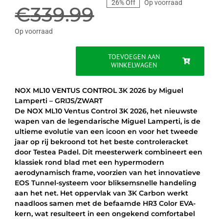
26% Off
Op voorraad
prijs
prijs
€
339.99
was:
is:
Op voorraad
€339.99.
€249.95.
TOEVOEGEN AAN
WINKELWAGEN
NOX
ML10
VENTUS
NOX ML10 VENTUS CONTROL 3K 2026 by Miguel
CONTROL
Lamperti – GRIJS/ZWART
3K
De NOX ML10 Ventus Control 3K 2026, het nieuwste
2026
wapen van de legendarische Miguel Lamperti, is de
-
ultieme evolutie van een icoon en voor het tweede
GRIJS/ZWART
jaar op rij bekroond tot het beste controleracket
aantal
door Testea Padel. Dit meesterwerk combineert een
klassiek rond blad met een hypermodern
aerodynamisch frame, voorzien van het innovatieve
EOS Tunnel-systeem voor bliksemsnelle handeling
aan het net. Het oppervlak van 3K Carbon werkt
naadloos samen met de befaamde HR3 Color EVA-
kern, wat resulteert in een ongekend comfortabel