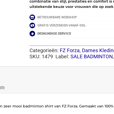
combinatie van stijl, prestaties en comfort 
uitstekende keuze voor vrouwen die op zoek z
BETROUWBARE WEBSHOP
GRATIS VERZENDEN VANAF €50,-
DESKUNDIGE SERVICE
Categorieën:
FZ Forza
,
Dames Kledin
SKU:
1479
Label:
SALE BADMINTON
(0)
 zeer mooi badminton shirt van FZ Forza. Gemaakt van 100% po