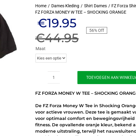
Home
Dames Kleding
Shirt Dames
FZ Forza Shi
FZ FORZA MONEY W TEE – SHOCKING ORANGE
Oorspronkeli
Huidige
€
19.95
56% Off
prijs
prijs
€
44.95
was:
is:
Maat
€44.95.
€19.95.
TOEVOEGEN AAN WINKEL
FZ
FORZA
FZ FORZA MONEY W TEE – SHOCKING ORANG
MONEY
W
De FZ Forza Money W Tee in Shocking Orange
TEE
voor actieve vrouwen. Deze tee is gemaakt 
-
voor optimaal comfort en bewegingsvrijheid t
SHOCKING
fitness. De opvallende oranje kleur, bekend 
ORANGE
moderne uitstraling, terwijl het nauwsluiten
aantal