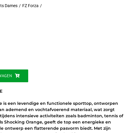
rts Dames
FZ Forza
jke
WAGEN
E
 is een levendige en functionele sporttop, ontworpen
van ademend en vochtafvoerend materiaal, wat zorgt
ijdens intensieve activiteiten zoals badminton, tennis of
als Shocking Orange, geeft de top een energieke en
de ontwerp een flatterende pasvorm biedt. Met zijn