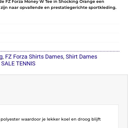
is de FZ Forza Money W Tee in Shocking Orange een
ijn naar opvallende en prestatiegerichte sportkleding.
g
,
FZ Forza Shirts Dames
,
Shirt Dames
,
SALE TENNIS
lyester waardoor je lekker koel en droog blijft