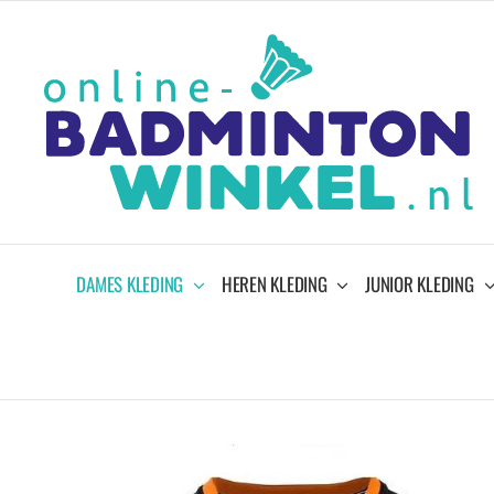
Ga
naar
inhoud
DAMES KLEDING
HEREN KLEDING
JUNIOR KLEDING