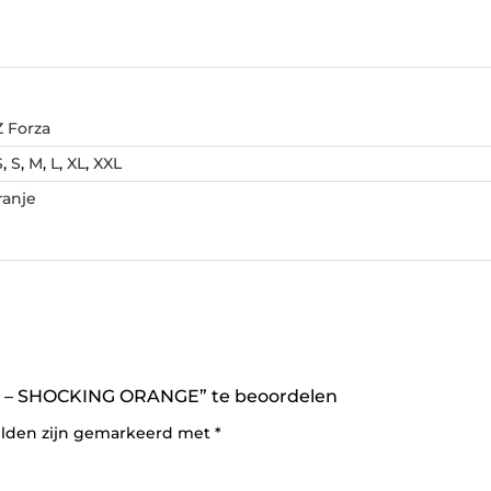
Z Forza
S
,
S
,
M
,
L
,
XL
,
XXL
ranje
 – SHOCKING ORANGE” te beoordelen
elden zijn gemarkeerd met
*