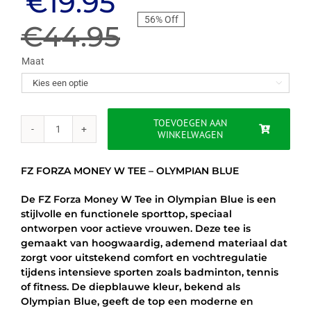
Oorspronkelijke
Huidige
€
19.95
56% Off
prijs
prijs
€
44.95
was:
is:
Maat

€44.95.
€19.95.
TOEVOEGEN AAN
WINKELWAGEN
FZ
FORZA
MONEY
FZ FORZA MONEY W TEE – OLYMPIAN BLUE
W
TEE
De FZ Forza Money W Tee in Olympian Blue is een
-
stijlvolle en functionele sporttop, speciaal
OLYMPIAN
ontworpen voor actieve vrouwen. Deze tee is
BLUE
gemaakt van hoogwaardig, ademend materiaal dat
aantal
zorgt voor uitstekend comfort en vochtregulatie
tijdens intensieve sporten zoals badminton, tennis
of fitness. De diepblauwe kleur, bekend als
Olympian Blue, geeft de top een moderne en