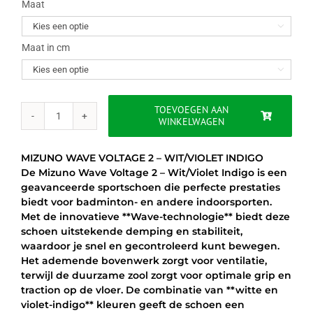
was:
is:
Maat

€120.00.
€101.95.
Maat in cm

TOEVOEGEN AAN
WINKELWAGEN
MIZUNO
WAVE
VOLTAGE
MIZUNO WAVE VOLTAGE 2 – WIT/VIOLET INDIGO
2
De Mizuno Wave Voltage 2 – Wit/Violet Indigo is een
–
geavanceerde sportschoen die perfecte prestaties
WIT/VIOLET
biedt voor badminton- en andere indoorsporten.
INDIGO
Met de innovatieve **Wave-technologie** biedt deze
aantal
schoen uitstekende demping en stabiliteit,
waardoor je snel en gecontroleerd kunt bewegen.
Het ademende bovenwerk zorgt voor ventilatie,
terwijl de duurzame zool zorgt voor optimale grip en
traction op de vloer. De combinatie van **witte en
violet-indigo** kleuren geeft de schoen een