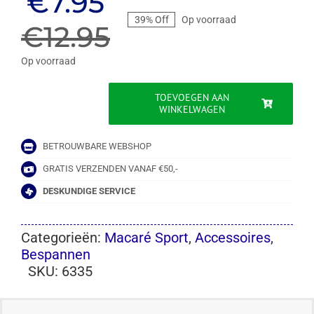
Oorspronkelijke
Huidige
€
7.95
39% Off
Op voorraad
prijs
prijs
€
12.95
was:
is:
Op voorraad
€12.95.
€7.95.
TOEVOEGEN AAN
WINKELWAGEN
MACARÉ
SPORT
ZIJKNIPTANG
BETROUWBARE WEBSHOP
-
TENNIS|BADMINTON|SQUASH
GRATIS VERZENDEN VANAF €50,-
aantal
DESKUNDIGE SERVICE
Categorieën:
Macaré Sport
,
Accessoires
,
Bespannen
SKU:
6335