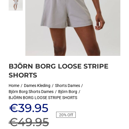
BJÖRN BORG LOOSE STRIPE
SHORTS
Home
Dames Kleding
Shorts Dames
Björn Borg Shorts Dames
Björn Borg
BJÖRN BORG LOOSE STRIPE SHORTS
Oorspronkelijke
Huidige
€
39.95
20% Off
prijs
prijs
€
49.95