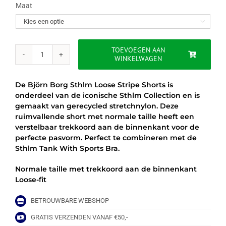
was:
is:
Maat

€49.95.
€39.95.
TOEVOEGEN AAN
WINKELWAGEN
BJÖRN
BORG
LOOSE
De Björn Borg Sthlm Loose Stripe Shorts is
STRIPE
onderdeel van de iconische Sthlm Collection en is
SHORTS
gemaakt van gerecycled stretchnylon. Deze
aantal
ruimvallende short met normale taille heeft een
verstelbaar trekkoord aan de binnenkant voor de
perfecte pasvorm. Perfect te combineren met de
Sthlm Tank With Sports Bra.
Normale taille met trekkoord aan de binnenkant
Loose-fit
BETROUWBARE WEBSHOP
GRATIS VERZENDEN VANAF €50,-