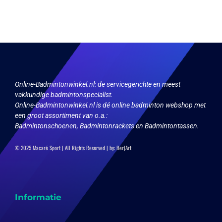
variaties.
variaties.
Deze
Deze
optie
optie
kan
kan
gekozen
gekozen
worden
worden
op
op
de
de
productpagina
productpagina
Online-Badmintonwinkel.nl:
de servicegerichte en meest
vakkundige badmintonspecialist.
Online-Badmintonwinkel.nl is dé online badminton webshop met
een groot assortiment van o.a.:
Badmintonschoenen, Badmintonrackets en Badmintontassen.
© 2025 Macaré Sport | All Rights Reserved | by:
Ber|Art
Informatie