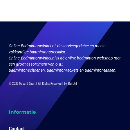
Deze
Deze
optie
optie
kan
kan
gekozen
gekozen
worden
worden
op
op
de
de
productpagina
productpagina
Online-Badmintonwinkel.nl:
de servicegerichte en meest
vakkundige badmintonspecialist.
Online-Badmintonwinkel.nl is dé online badminton webshop met
een groot assortiment van o.a.:
Badmintonschoenen, Badmintonrackets en Badmintontassen.
© 2025 Macaré Sport | All Rights Reserved | by:
Ber|Art
Informatie
Contact