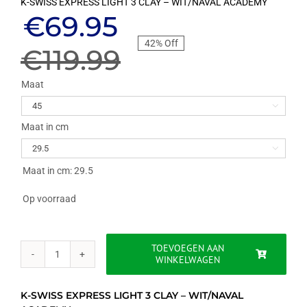
K-SWISS EXPRESS LIGHT 3 CLAY – WIT/NAVAL ACADEMY
Oorspronkelijke
Huidige
€
69.95
42% Off
prijs
prijs
€
119.99
was:
is:
Maat

€119.99.
€69.95.
Maat in cm

Maat in cm: 29.5
Op voorraad
TOEVOEGEN AAN
WINKELWAGEN
K-
SWISS
EXPRESS
K-SWISS EXPRESS LIGHT 3 CLAY – WIT/NAVAL
LIGHT