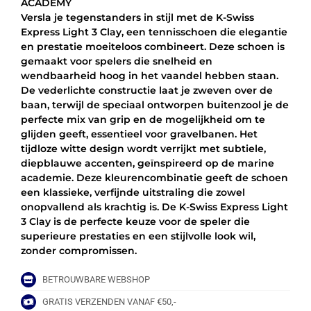
ACADEMY
3
Versla je tegenstanders in stijl met de K-Swiss
CLAY
Express Light 3 Clay, een tennisschoen die elegantie
-
en prestatie moeiteloos combineert. Deze schoen is
WIT/NAVAL
gemaakt voor spelers die snelheid en
ACADEMY
wendbaarheid hoog in het vaandel hebben staan.
aantal
De vederlichte constructie laat je zweven over de
baan, terwijl de speciaal ontworpen buitenzool je de
perfecte mix van grip en de mogelijkheid om te
glijden geeft, essentieel voor gravelbanen. Het
tijdloze witte design wordt verrijkt met subtiele,
diepblauwe accenten, geïnspireerd op de marine
academie. Deze kleurencombinatie geeft de schoen
een klassieke, verfijnde uitstraling die zowel
onopvallend als krachtig is. De K-Swiss Express Light
3 Clay is de perfecte keuze voor de speler die
superieure prestaties en een stijlvolle look wil,
zonder compromissen.
BETROUWBARE WEBSHOP
GRATIS VERZENDEN VANAF €50,-