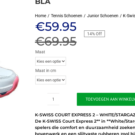
BLA
Home
Tennis Schoenen
Junior Schoenen
K-Swi
Oorspronkeli
Huidige
€
59.95
14% Off
prijs
prijs
€
69.95
was:
is:
Maat
€69.95.
€59.95.
Maat in cm
TOEVOEGEN AAN WINKEL
K-
SWISS
K-SWISS COURT EXPRESS 2 – WHITE/STARGA
COURT
De K-SWISS Court Express 2** in **White/Star
EXPRESS
spelers die comfort en duurzaamheid zoek
2
bovenwerk en een slijtvaste rubberen zool b
-