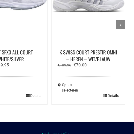
 SFX3 ALL COURT –
K SWISS COURT PRESTIR OMNI
HITE/SILVER
– HEREN – WIT/BLAUW
rspronkelijke
Huidige
Oorspronkelijke
Huidige
69.95
€
70.00
€
109.95
ijs
prijs
prijs
prijs
s:
is:
was:
is:
00.00.
€69.95.
€109.95.
€70.00.
Opties
n
selecteren
Dit
Dit
Details
Details
product
product
heeft
heeft
meerdere
meerdere
variaties.
variaties.
Deze
Deze
optie
optie
kan
kan
gekozen
gekozen