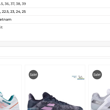
.5
,
36
,
37
,
38
,
39
, 22.5, 23, 24, 25
ietnam
it
Sale!
Sale!