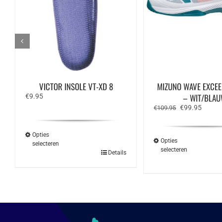
VICTOR INSOLE VT-XD 8
MIZUNO WAVE EXCEE
– WIT/BLA
€
9.95
Oorspronkelij
Huidig
€
99.95
€
109.95
prijs
prijs
was:
is:
€109.95.
€99.95
Opties
Opties
selecteren
selecteren
Dit
Details
Dit
product
produ
heeft
heeft
meerdere
meerd
variaties.
variat
Deze
Deze
optie
optie
kan
kan
gekozen
geko