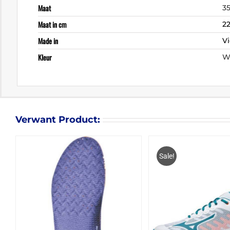
Maat
35
Maat in cm
22
Made in
V
Kleur
W
Verwant Product:
Sale!