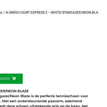
ss
K-SWISS COURT EXPRESS 2 – WHITE/STARGAZER/NEON BLA
jke
WAGEN
ZER/NEON BLAZE
gazer/Neon Blaze is de perfecte tennisschoen voor
en. Met een ondersteunende pasvorm, ademend
iedt deze schoen uitstekende grip op de baan. Het