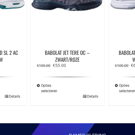
D SL 2 AC
BABOLAT JET TERE OC –
BABOLAT
UW
ZWART/ROZE
W
ke
e
Oorspronkelijke
Huidige
Oo
€
55.00
€
€
100.00
€
100.00
prijs
prijs
pr
was:
is:
wa
.
€100.00.
€55.00.
€1
Opties
Opties
selecteren
selectere
Dit
Details
Details
ct
product
heeft
ere
meerdere
ies.
variaties.
Deze
optie
kan
zen
gekozen