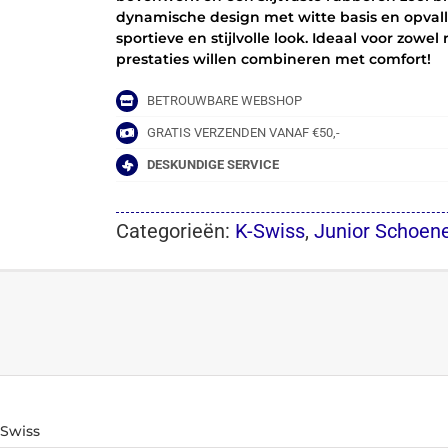
dynamische design met witte basis en opval
WHITE/STARGAZER/NEON
sportieve en stijlvolle look. Ideaal voor zowe
BLA
prestaties willen combineren met comfort!
aantal
BETROUWBARE WEBSHOP
GRATIS VERZENDEN VANAF €50,-
DESKUNDIGE SERVICE
Categorieën:
K-Swiss
,
Junior Schoen
-Swiss