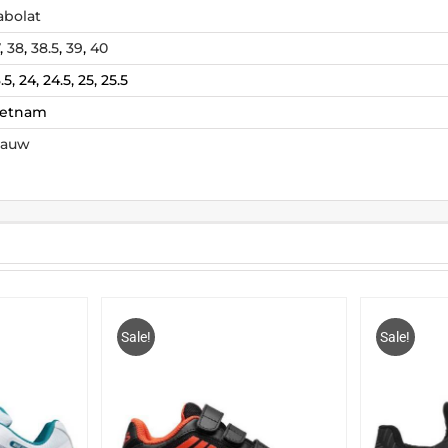
abolat
,
38
,
38.5
,
39
,
40
.5, 24, 24.5, 25, 25.5
ietnam
lauw
Sale!
Sale!