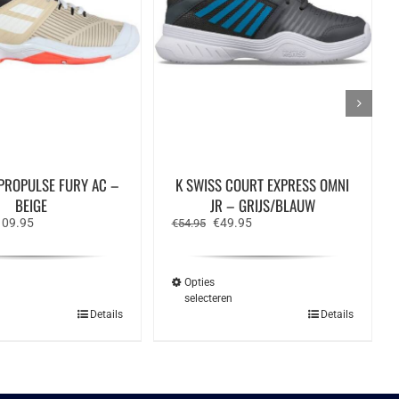
PROPULSE FURY AC –
K SWISS COURT EXPRESS OMNI
BEIGE
JR – GRIJS/BLAUW
rspronkelijke
Huidige
Oorspronkelijke
Huidige
109.95
€
49.95
€
54.95
ijs
prijs
prijs
prijs
s:
is:
was:
is:
45.00.
€109.95.
€54.95.
€49.95.
Opties
n
selecteren
Dit
Dit
Details
Details
product
product
heeft
heeft
meerdere
meerdere
variaties.
variaties.
Deze
Deze
optie
optie