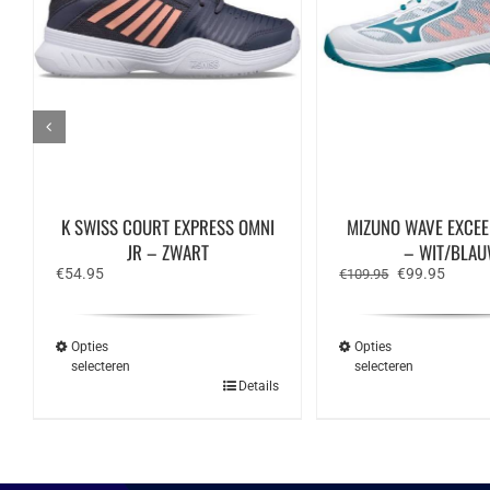
K SWISS COURT EXPRESS OMNI
MIZUNO WAVE EXCEE
JR – ZWART
– WIT/BLA
Oorspronkelij
Huidig
€
54.95
€
99.95
€
109.95
prijs
prijs
was:
is:
€109.95.
€99.95
Opties
Opties
selecteren
selecteren
Dit
Dit
Details
product
produ
heeft
heeft
meerdere
meerd
variaties.
variat
Deze
Deze
optie
optie