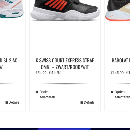
D SL 2 AC
K SWISS COURT EXPRESS STRAP
BABOLAT 
UW
OMNI – ZWART/ROOD/WIT
ke
e
Oorspronkelijke
Huidige
Oo
€
49.95
€
€
54.99
€
145.00
prijs
prijs
pr
was:
is:
wa
.
€54.99.
€49.95.
€1
Opties
Opties
selecteren
selectere
Dit
Details
Details
ct
product
heeft
ere
meerdere
ies.
variaties.
Deze
optie