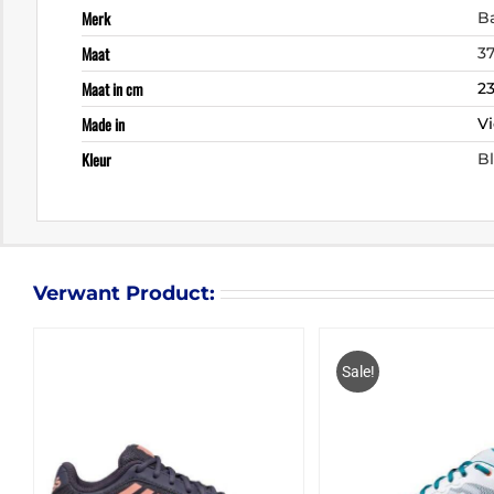
Merk
B
Maat
37
Maat in cm
23
Made in
V
Kleur
B
Verwant Product:
Sale!