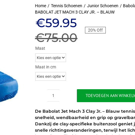
Home
Tennis Schoenen
Junior Schoenen
Babola
BABOLAT JET MACH 3 CLAY JR. – BLAUW
Oorspronkeli
Huidige
€
59.95
20% Off
prijs
prijs
€
75.00
was:
is:
Maat
€75.00.
€59.95.
Maat in cm
TOEVOEGEN AAN WINKEL
BABOLAT
JET
De Babolat Jet Mach 3 Clay Jr. – Blauw tenni
MACH
snelheid, wendbaarheid en grip op gravelb
3
Dankzij de clay‑specifieke buitenzool geniet 
CLAY
snelle richtingsveranderingen, terwijl het 
JR.