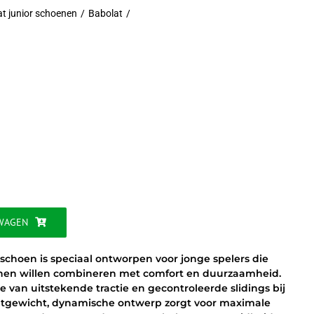
t junior schoenen
Babolat
jke
WAGEN
sschoen is speciaal ontworpen voor jonge spelers die
anen willen combineren met comfort en duurzaamheid.
je van uitstekende tractie en gecontroleerde slidings bij
lichtgewicht, dynamische ontwerp zorgt voor maximale