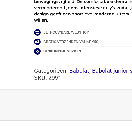
bewegingsvrijheid. De comfortabele dempi
-
verminderen tijdens intensieve rally’s, zodat
BLAUW
design geeft een sportieve, moderne uitstralin
aantal
willen.
BETROUWBARE WEBSHOP
GRATIS VERZENDEN VANAF €50,-
DESKUNDIGE SERVICE
Categorieën:
Babolat
,
Babolat junior
SKU:
2991