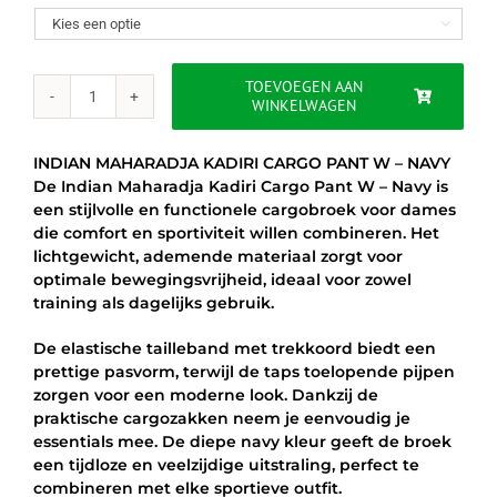
was:
is:

€65.00.
€54.95.
TOEVOEGEN AAN
WINKELWAGEN
INDIAN
MAHARADJA
WOMEN
INDIAN MAHARADJA KADIRI CARGO PANT W – NAVY
CARGO
De Indian Maharadja Kadiri Cargo Pant W – Navy is
PANT
een stijlvolle en functionele cargobroek voor dames
–
die comfort en sportiviteit willen combineren. Het
NAVY
lichtgewicht, ademende materiaal zorgt voor
aantal
optimale bewegingsvrijheid, ideaal voor zowel
training als dagelijks gebruik.
De elastische tailleband met trekkoord biedt een
prettige pasvorm, terwijl de taps toelopende pijpen
zorgen voor een moderne look. Dankzij de
praktische cargozakken neem je eenvoudig je
essentials mee. De diepe navy kleur geeft de broek
een tijdloze en veelzijdige uitstraling, perfect te
combineren met elke sportieve outfit.