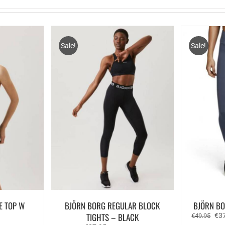
Sale!
Sale!
E TOP W
BJÖRN BORG REGULAR BLOCK
BJÖRN BO
TIGHTS – BLACK
Oor
€
3
€
49.95
prij