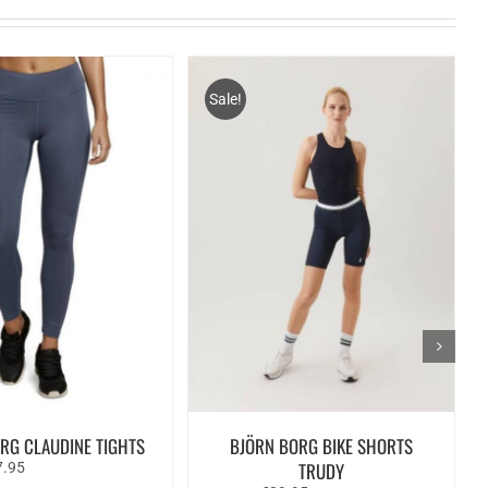
Sale!
RG CLAUDINE TIGHTS
BJÖRN BORG BIKE SHORTS
spronkelijke
Huidige
TRUDY
7.95
s
prijs