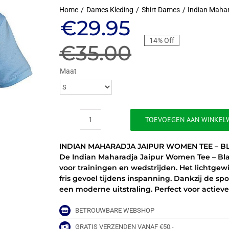
Home
Dames Kleding
Shirt Dames
Indian Maha
Oorspronkeli
Huidige
€
29.95
14% Off
prijs
prijs
€
35.00
was:
is:
Maat
€35.00.
€29.95.
TOEVOEGEN AAN WINKEL
INDIAN
MAHARADJA
INDIAN MAHARADJA JAIPUR WOMEN TEE – 
JAIPUR
De Indian Maharadja Jaipur Women Tee – Bla
WOMEN
voor trainingen en wedstrijden. Het lichtgewi
TEE
fris gevoel tijdens inspanning. Dankzij de s
–
een moderne uitstraling. Perfect voor actieve
BLAUW
aantal
BETROUWBARE WEBSHOP
GRATIS VERZENDEN VANAF €50,-