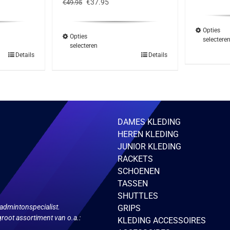
e
Oorspronkelijke
Huidige
€
37.95
€
49.95
was
prijs
prijs
€49
was:
is:
€49.95.
€37.95.
Opties
Opties
selectere
selecteren
Dit
Details
Details
ct
product
heeft
ere
meerdere
ies.
variaties.
Deze
optie
kan
zen
gekozen
DAMES KLEDING
en
worden
HEREN KLEDING
op
de
JUNIOR KLEDING
ctpagina
productpagina
RACKETS
SCHOENEN
TASSEN
SHUTTLES
admintonspecialist.
GRIPS
root assortiment van o.a.:
KLEDING ACCESSOIRES