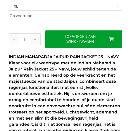
was:
is:

€75.00.
€64.95.
Op voorraad
TOEVOEGEN AAN
WINKELWAGEN
INDIAN
MAHARADJA
JAIPUR
INDIAN MAHARADJA JAIPUR RAIN JACKET 25 – NAVY
RAIN
Klaar voor elk weertype met de Indian Maharadja
JACKET
Jaipur Rain Jacket 25 – Navy, jouw schild tegen de
25
elementen. Geïnspireerd op de veerkracht en het
–
majestueuze van de stad Jaipur, combineert deze
NAVY
regenjas functionaliteit met een stijlvolle,
aantal
donkerblauwe esthetiek. Hij is ontworpen om je
droog en comfortabel te houden, of je nu de stad
doorkruist in een onverwachte bui of de elementen
trotseert op het sportveld. Lichtgewicht, ademend
en met een slim fit die bewegingsvrijheid
garandeert, is dit niet zomaar een regenjas; het is
een symbool van voorbereiding en klasse. Trek hem