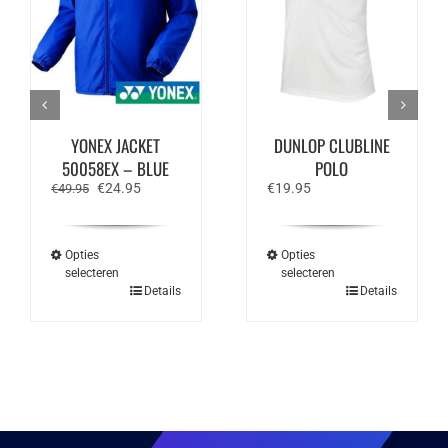
YONEX JACKET
DUNLOP CLUBLINE
50058EX – BLUE
POLO
Oorspronkelijke
Huidige
€
24.95
€
19.95
€
49.95
prijs
prijs
was:
is:
€49.95.
€24.95.
Opties
Opties
selecteren
selecteren
Dit
Dit
Details
Details
product
product
heeft
heeft
meerdere
meerdere
variaties.
variaties.
Deze
Deze
optie
optie
kan
kan
gekozen
gekozen
worden
worden