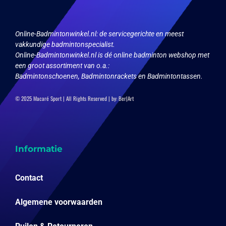
op
op
de
de
productpagina
productpagina
Online-Badmintonwinkel.nl:
de servicegerichte en meest
vakkundige badmintonspecialist.
Online-Badmintonwinkel.nl is dé online badminton webshop met
een groot assortiment van o.a.:
Badmintonschoenen, Badmintonrackets en Badmintontassen.
© 2025 Macaré Sport | All Rights Reserved | by:
Ber|Art
Informatie
Contact
Algemene voorwaarden