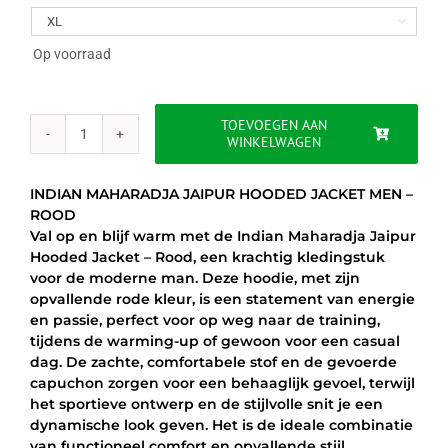
was:
is:

€60.00.
€49.95.
Op voorraad
TOEVOEGEN AAN
WINKELWAGEN
INDIAN
MAHARADJA
JAIPUR
INDIAN MAHARADJA JAIPUR HOODED JACKET MEN –
HOODED
ROOD
JACKET
Val op en blijf warm met de Indian Maharadja Jaipur
MEN
Hooded Jacket – Rood, een krachtig kledingstuk
-
voor de moderne man. Deze hoodie, met zijn
ROOD
opvallende rode kleur, is een statement van energie
aantal
en passie, perfect voor op weg naar de training,
tijdens de warming-up of gewoon voor een casual
dag. De zachte, comfortabele stof en de gevoerde
capuchon zorgen voor een behaaglijk gevoel, terwijl
het sportieve ontwerp en de stijlvolle snit je een
dynamische look geven. Het is de ideale combinatie
van functioneel comfort en opvallende stijl,