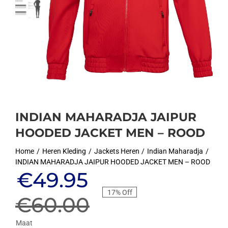
INDIAN MAHARADJA JAIPUR
HOODED JACKET MEN – ROOD
Home
Heren Kleding
Jackets Heren
Indian Maharadja
INDIAN MAHARADJA JAIPUR HOODED JACKET MEN – ROOD
Oorspronkelijke
Huidige
€
49.95
17% Off
prijs
prijs
€
60.00
Maat