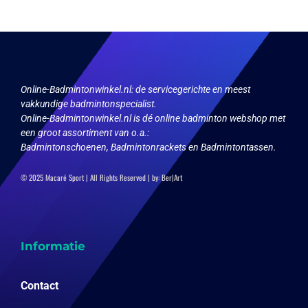
optie
kan
gekozen
worden
op
de
productpagina
Online-Badmintonwinkel.nl:
de servicegerichte en meest
vakkundige badmintonspecialist.
Online-Badmintonwinkel.nl is dé online badminton webshop met
een groot assortiment van o.a.:
Badmintonschoenen, Badmintonrackets en Badmintontassen.
© 2025 Macaré Sport | All Rights Reserved | by:
Ber|Art
Informatie
Contact