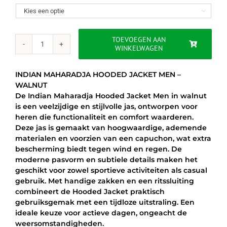
was:
is:

€75.00.
€54.95.
TOEVOEGEN AAN
WINKELWAGEN
INDIAN
MAHARADJA
HOODED
INDIAN MAHARADJA HOODED JACKET MEN –
JACKET
WALNUT
MEN
De Indian Maharadja Hooded Jacket Men in walnut
–
is een veelzijdige en stijlvolle jas, ontworpen voor
WALNUT
heren die functionaliteit en comfort waarderen.
aantal
Deze jas is gemaakt van hoogwaardige, ademende
materialen en voorzien van een capuchon, wat extra
bescherming biedt tegen wind en regen. De
moderne pasvorm en subtiele details maken het
geschikt voor zowel sportieve activiteiten als casual
gebruik. Met handige zakken en een ritssluiting
combineert de Hooded Jacket praktisch
gebruiksgemak met een tijdloze uitstraling. Een
ideale keuze voor actieve dagen, ongeacht de
weersomstandigheden.