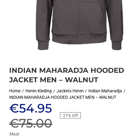
INDIAN MAHARADJA HOODED
JACKET MEN – WALNUT
Home
Heren Kleding
Jackets Heren
Indian Maharadja
INDIAN MAHARADJA HOODED JACKET MEN – WALNUT
Oorspronkelijke
Huidige
€
54.95
27% Off
prijs
prijs
€
75.00
Maat