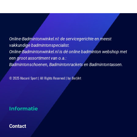
kan
gekozen
worden
op
de
productpagina
Online-Badmintonwinkel.nl:
de servicegerichte en meest
vakkundige badmintonspecialist.
Online-Badmintonwinkel.nl is dé online badminton webshop met
een groot assortiment van o.a.:
Badmintonschoenen, Badmintonrackets en Badmintontassen.
© 2025 Macaré Sport | All Rights Reserved | by:
Ber|Art
Informatie
Contact