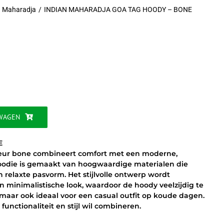
n Maharadja
INDIAN MAHARADJA GOA TAG HOODY – BONE
jke
WAGEN
E
leur bone combineert comfort met een moderne,
 hoodie is gemaakt van hoogwaardige materialen die
 relaxte pasvorm. Het stijlvolle ontwerp wordt
 minimalistische look, waardoor de hoody veelzijdig te
n, maar ook ideaal voor een casual outfit op koude dagen.
unctionaliteit en stijl wil combineren.