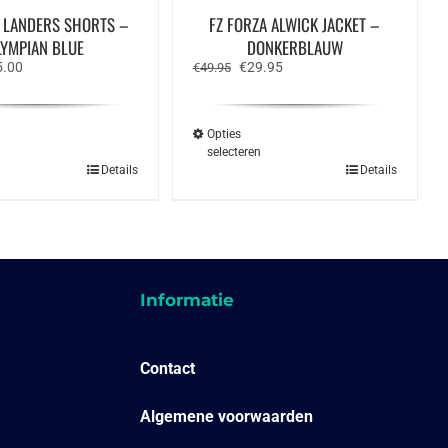
A LANDERS SHORTS –
FZ FORZA ALWICK JACKET –
LYMPIAN BLUE
DONKERBLAUW
spronkelijke
Huidige
Oorspronkelijke
Huidige
5.00
€
29.95
€
49.95
s
prijs
prijs
prijs
:
is:
was:
is:
.00.
€15.00.
€49.95.
€29.95.
Opties
n
selecteren
Dit
Dit
Details
Details
product
product
heeft
heeft
meerdere
meerdere
variaties.
variaties.
Deze
Deze
optie
optie
kan
kan
gekozen
gekozen
Informatie
worden
worden
op
op
de
de
productpagina
productpagina
Contact
Algemene voorwaarden