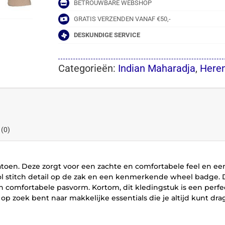
BETROUWBARE WEBSHOP
GRATIS VERZENDEN VANAF €50,-
DESKUNDIGE SERVICE
Categorieën:
Indian Maharadja
,
Heren
 (0)
oen. Deze zorgt voor een zachte en comfortabele feel en een r
ol stitch detail op de zak en een kenmerkende wheel badge. D
en comfortabele pasvorm. Kortom, dit kledingstuk is een perfe
e op zoek bent naar makkelijke essentials die je altijd kunt dr