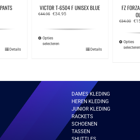
 PANTS
VICTOR T-6504 F UNISEX BLUE
FZ FORZ
e
Oorspronkelijke
Huidige
O
€
34.95
€
44.95
prijs
prijs
Oor
€
1
€
34.00
was:
is:
prij
€44.95.
€34.95.
was
€34
Opties
Opties
selecteren
selectere
Dit
Details
Details
ct
product
heeft
ere
meerdere
ies.
variaties.
Deze
optie
kan
zen
gekozen
DAMES KLEDING
en
worden
op
HEREN KLEDING
de
JUNIOR KLEDING
ctpagina
productpagina
RACKETS
SCHOENEN
TASSEN
SHUTTLES