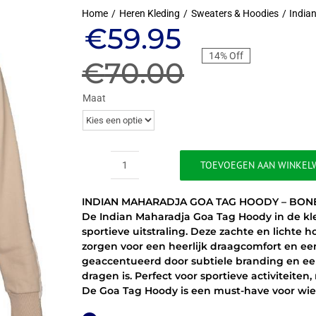
Home
Heren Kleding
Sweaters & Hoodies
India
Oorspronkeli
Huidige
€
59.95
14% Off
prijs
prijs
€
70.00
was:
is:
Maat
€70.00.
€59.95.
TOEVOEGEN AAN WINKEL
INDIAN
MAHARADJA
INDIAN MAHARADJA GOA TAG HOODY – BON
GOA
De Indian Maharadja Goa Tag Hoody in de k
TAG
sportieve uitstraling. Deze zachte en lichte
HOODY
zorgen voor een heerlijk draagcomfort en een
-
geaccentueerd door subtiele branding en een
BONE
dragen is. Perfect voor sportieve activiteite
aantal
De Goa Tag Hoody is een must-have voor wie f