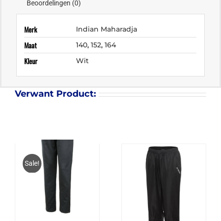
Beoordelingen (0)
Merk
Indian Maharadja
Maat
140
,
152
,
164
Kleur
Wit
Verwant Product:
Sale!
FZ FORZA PERRY
PANTS JR. – ZWART