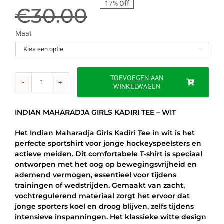
17% Off
prijs
prijs
€
30.00
was:
is:
Maat

€30.00.
€24.95.
TOEVOEGEN AAN
WINKELWAGEN
INDIAN
MAHARADJA
GIRLS
INDIAN MAHARADJA GIRLS KADIRI TEE – WIT
KADIRI
TEE
Het Indian Maharadja Girls Kadiri Tee in wit is het
–
perfecte sportshirt voor jonge hockeyspeelsters en
WIT
actieve meiden. Dit comfortabele T-shirt is speciaal
aantal
ontworpen met het oog op bewegingsvrijheid en
ademend vermogen, essentieel voor tijdens
trainingen of wedstrijden. Gemaakt van zacht,
vochtregulerend materiaal zorgt het ervoor dat
jonge sporters koel en droog blijven, zelfs tijdens
intensieve inspanningen. Het klassieke witte design