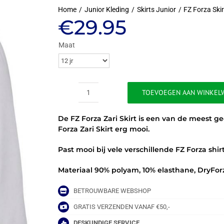
Home
Junior Kleding
Skirts Junior
FZ Forza Skirt
€
29.95
Maat
TOEVOEGEN AAN WINKEL
FZ
FORZA
De FZ Forza Zari Skirt is een van de meest ged
ZARI
Forza Zari Skirt erg mooi.
SKIRT
GIRL
Past mooi bij vele verschillende FZ Forza shirt
aantal
Materiaal 90% polyam, 10% elasthane, DryFor
BETROUWBARE WEBSHOP
GRATIS VERZENDEN VANAF €50,-
DESKUNDIGE SERVICE