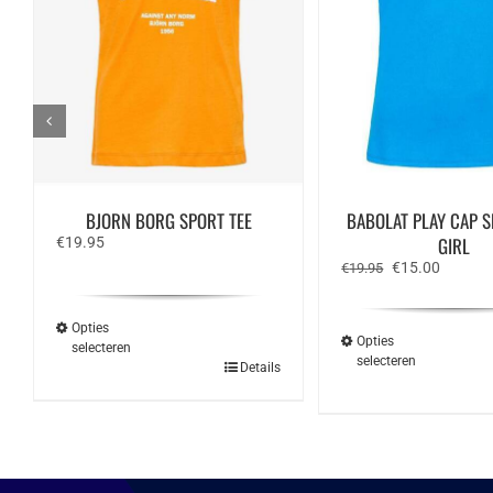
BJORN BORG SPORT TEE
BABOLAT PLAY CAP S
GIRL
€
19.95
Oorspronkelijk
Huidige
€
15.00
€
19.95
prijs
prijs
was:
is:
€19.95.
€15.00.
Opties
Opties
selecteren
selecteren
Dit
Details
Dit
product
produ
heeft
heeft
meerdere
meerd
variaties.
variat
Deze
Deze
optie
optie
kan