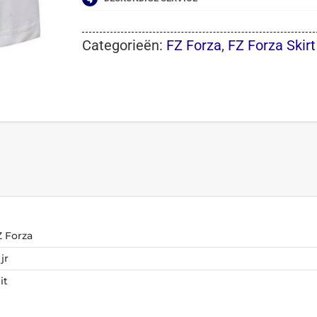
Categorieën:
FZ Forza
,
FZ Forza Skirt 
Z Forza
 jr
it