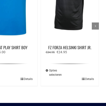
T PLAY SHIRT BOY
FZ FORZA HELSINKI SHIRT JR.
spronkelijke
Huidige
Oorspronkelijke
Huidige
5.00
€
24.95
€
34.95
s
prijs
prijs
prijs
:
is:
was:
is:
.95.
€15.00.
€34.95.
€24.95.
Opties
n
selecteren
Dit
Dit
Details
Details
product
product
heeft
heeft
meerdere
meerdere
variaties.
variaties.
Deze
Deze
optie
optie
kan
kan