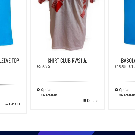
LEEVE TOP
SHIRT CLUB RW21 Jr.
BABOLA
Oor
€
39.95
€
1
€
19.95
prij
e
was
€19
Opties
Opties
selecteren
selectere
Dit
Details
Details
product
ct
heeft
meerdere
ere
variaties.
ies.
Deze
optie
kan