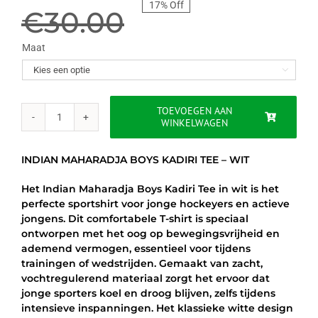
17% Off
prijs
prijs
€
30.00
was:
is:
Maat

€30.00.
€24.95.
TOEVOEGEN AAN
WINKELWAGEN
INDIAN
MAHARADJA
BOYS
INDIAN MAHARADJA BOYS KADIRI TEE – WIT
KADIRI
TEE
Het Indian Maharadja Boys Kadiri Tee in wit is het
–
perfecte sportshirt voor jonge hockeyers en actieve
WIT
jongens. Dit comfortabele T-shirt is speciaal
aantal
ontworpen met het oog op bewegingsvrijheid en
ademend vermogen, essentieel voor tijdens
trainingen of wedstrijden. Gemaakt van zacht,
vochtregulerend materiaal zorgt het ervoor dat
jonge sporters koel en droog blijven, zelfs tijdens
intensieve inspanningen. Het klassieke witte design