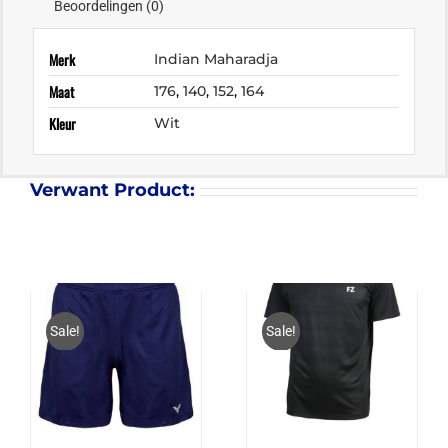
Beoordelingen (0)
Merk
Indian Maharadja
Maat
176
,
140
,
152
,
164
Kleur
Wit
Verwant Product:
Sale!
Sale!
FZ FORZA HELSINKI
SHIRT JR.
VICTOR SHORTS R-