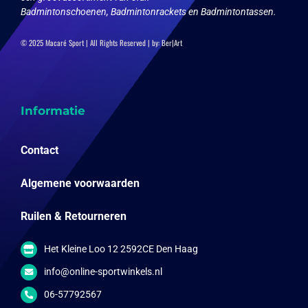
Badmintonschoenen, Badmintonrackets en Badmintontassen.
© 2025 Macaré Sport | All Rights Reserved | by:
Ber|Art
Informatie
Contact
Algemene voorwaarden
Ruilen & Retourneren
Het Kleine Loo 12 2592CE Den Haag
info@online-sportwinkels.nl
06-57792567