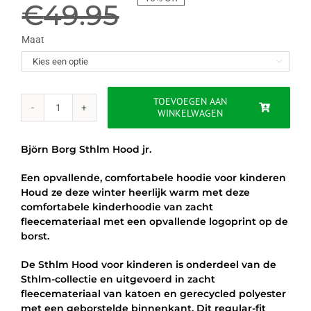
prijs
prijs
€
49.95
was:
is:
Maat

€49.95.
€44.95.
TOEVOEGEN AAN
WINKELWAGEN
BJORN
BORG
STHLM
Björn Borg Sthlm Hood jr.
HOOD
JR.
Een opvallende, comfortabele hoodie voor kinderen
aantal
Houd ze deze winter heerlijk warm met deze
comfortabele kinderhoodie van zacht
fleecemateriaal met een opvallende logoprint op de
borst.
De Sthlm Hood voor kinderen is onderdeel van de
Sthlm-collectie en uitgevoerd in zacht
fleecemateriaal van katoen en gerecycled polyester
met een geborstelde binnenkant. Dit regular-fit