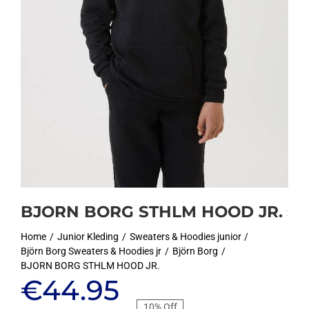
BJORN BORG STHLM HOOD JR.
Home
Junior Kleding
Sweaters & Hoodies junior
Björn Borg Sweaters & Hoodies jr
Björn Borg
BJORN BORG STHLM HOOD JR.
Oorspronkelijke
Huidige
€
44.95
10% Off