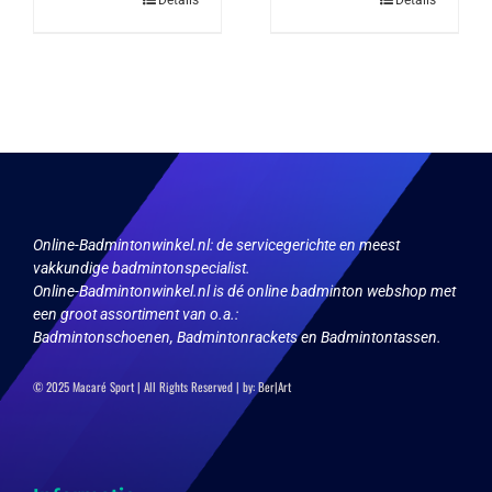
product
product
heeft
heeft
meerdere
meerdere
variaties.
variaties.
Deze
Deze
optie
optie
kan
kan
gekozen
gekozen
worden
worden
op
op
de
de
productpagina
productpagina
Online-Badmintonwinkel.nl:
de servicegerichte en meest
vakkundige badmintonspecialist.
Online-Badmintonwinkel.nl is dé online badminton webshop met
een groot assortiment van o.a.:
Badmintonschoenen, Badmintonrackets en Badmintontassen.
© 2025 Macaré Sport | All Rights Reserved | by:
Ber|Art