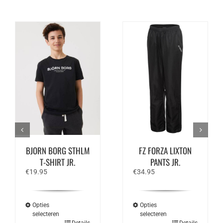
BJORN BORG STHLM
FZ FORZA LIXTON
T-SHIRT JR.
PANTS JR.
€
19.95
€
34.95
Opties
Opties
selecteren
selecteren
Dit
Dit
Details
Details