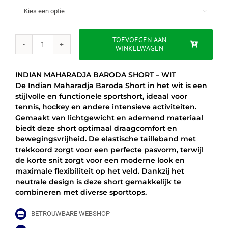
was:
is:

€40.00.
€29.95.
TOEVOEGEN AAN
WINKELWAGEN
INDIAN
MAHARADJA
BARODA
INDIAN MAHARADJA BARODA SHORT – WIT
SHORT
De Indian Maharadja Baroda Short in het wit is een
–
stijlvolle en functionele sportshort, ideaal voor
WIT
tennis, hockey en andere intensieve activiteiten.
aantal
Gemaakt van lichtgewicht en ademend materiaal
biedt deze short optimaal draagcomfort en
bewegingsvrijheid. De elastische tailleband met
trekkoord zorgt voor een perfecte pasvorm, terwijl
de korte snit zorgt voor een moderne look en
maximale flexibiliteit op het veld. Dankzij het
neutrale design is deze short gemakkelijk te
combineren met diverse sporttops.
BETROUWBARE WEBSHOP