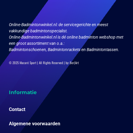
worden
op
de
productpagina
Online-Badmintonwinkel.nl:
de servicegerichte en meest
vakkundige badmintonspecialist.
Online-Badmintonwinkel.nl is dé online badminton webshop met
een groot assortiment van o.a.:
Badmintonschoenen, Badmintonrackets en Badmintontassen.
© 2025 Macaré Sport | All Rights Reserved | by:
Ber|Art
Informatie
Contact
Algemene voorwaarden