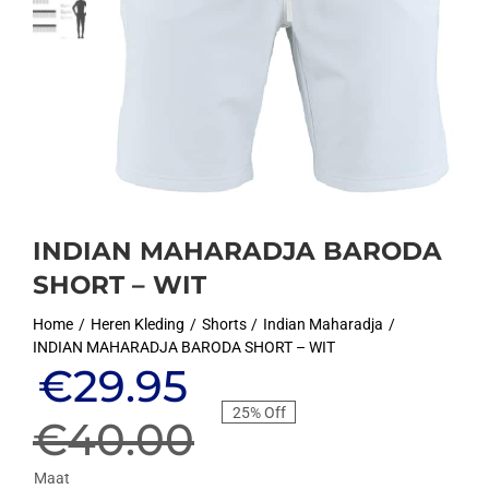
INDIAN MAHARADJA BARODA
SHORT – WIT
Home
Heren Kleding
Shorts
Indian Maharadja
INDIAN MAHARADJA BARODA SHORT – WIT
Oorspronkelijke
Huidige
€
29.95
25% Off
prijs
prijs
€
40.00
Maat