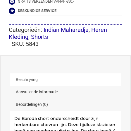
GRATIS VERZENDEN VANAF €50,-
DESKUNDIGE SERVICE
Categorieën:
Indian Maharadja
,
Heren
Kleding
,
Shorts
SKU:
5843
Beschrijving
Aanvullende informatie
Beoordelingen (0)
De Baroda short onderscheidt door zijn
herkenbare chevron lijn. Deze tijdloze klazieker
heeft een moderne uitstraling. De short heeft 4