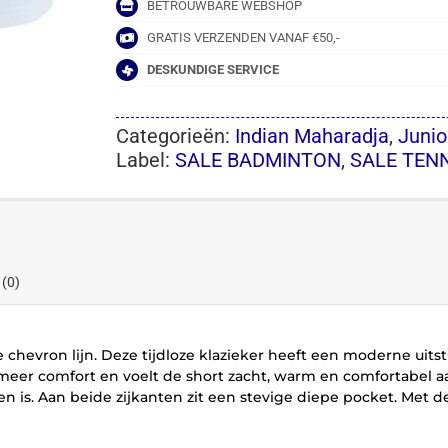
BETROUWBARE WEBSHOP
GRATIS VERZENDEN VANAF €50,-
DESKUNDIGE SERVICE
Categorieën:
Indian Maharadja
,
Junio
Label:
SALE BADMINTON
,
SALE TEN
 (0)
chevron lijn. Deze tijdloze klazieker heeft een moderne uitst
meer comfort en voelt de short zacht, warm en comfortabel aa
 is. Aan beide zijkanten zit een stevige diepe pocket. Met d