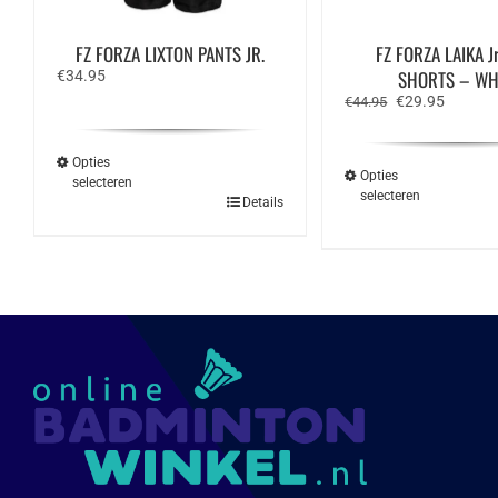
FZ FORZA LIXTON PANTS JR.
FZ FORZA LAIKA Jr.
SHORTS – WH
€
34.95
Oorspronkelijk
Huidige
€
29.95
€
44.95
prijs
prijs
was:
is:
€44.95.
€29.95.
Opties
Opties
selecteren
selecteren
Dit
Details
Dit
product
produ
heeft
heeft
meerdere
meerd
variaties.
variat
Deze
Deze
optie
optie
kan
kan
gekozen
geko
worden
word
op
op
de
de
productpagina
produ