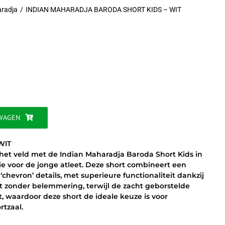
aradja
INDIAN MAHARADJA BARODA SHORT KIDS – WIT
jke
WAGEN
WIT
p het veld met de Indian Maharadja Baroda Short Kids in
tie voor de jonge atleet. Deze short combineert een
e ‘chevron’ details, met superieure functionaliteit dankzij
gt zonder belemmering, terwijl de zacht geborstelde
 waardoor deze short de ideale keuze is voor
rtzaal.