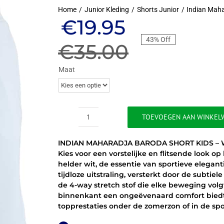
Home
Junior Kleding
Shorts Junior
Indian Mah
Oorspronkeli
Huidige
€
19.95
43% Off
prijs
prijs
€
35.00
was:
is:
Maat
€35.00.
€19.95.
TOEVOEGEN AAN WINKEL
INDIAN
MAHARADJA
INDIAN MAHARADJA BARODA SHORT KIDS – 
BARODA
Kies voor een vorstelijke en flitsende look o
SHORT
helder wit, de essentie van sportieve elegan
KIDS
tijdloze uitstraling, versterkt door de subtiel
–
de 4-way stretch stof die elke beweging vol
WIT
binnenkant een ongeëvenaard comfort biedt,
aantal
topprestaties onder de zomerzon of in de spo