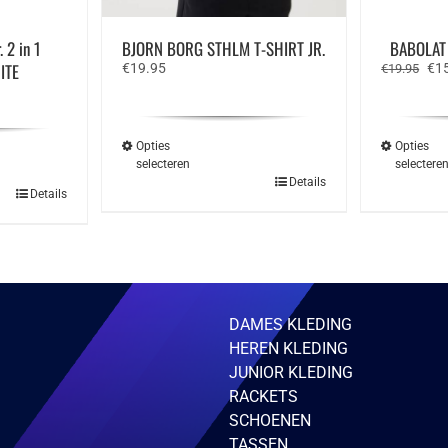
 2 in 1
BJORN BORG STHLM T-SHIRT JR.
BABOLAT 
ITE
Oor
€
19.95
€
1
€
19.95
prij
e
was
€19
Opties
Opties
selecteren
selectere
Dit
Details
Details
product
ct
heeft
meerdere
ere
variaties.
ies.
Deze
optie
kan
gekozen
zen
DAMES KLEDING
worden
en
op
HEREN KLEDING
de
JUNIOR KLEDING
productpagina
ctpagina
RACKETS
SCHOENEN
TASSEN