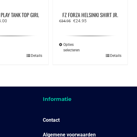
PLAY TANK TOP GIRL
FZ FORZA HELSINKI SHIRT JR.
spronkelijke
Huidige
Oorspronkelijke
Huidige
5.00
€
24.95
€
34.95
s
prijs
prijs
prijs
:
is:
was:
is:
.95.
€15.00.
€34.95.
€24.95.
Opties
n
selecteren
Dit
Dit
Details
Details
product
product
heeft
heeft
meerdere
meerdere
variaties.
variaties.
Deze
Deze
optie
optie
kan
kan
gekozen
gekozen
Informatie
worden
worden
op
op
de
de
productpagina
productpagina
Contact
Algemene voorwaarden