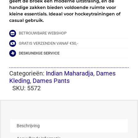
geeft de broek een moderne uitstraling, en de
handige zakken bieden voldoende ruimte voor
kleine essentials. Ideaal voor hockeytrainingen of
casual gebruik.
BETROUWBARE WEBSHOP
GRATIS VERZENDEN VANAF €50,-
DESKUNDIGE SERVICE
Categorieën:
Indian Maharadja
,
Dames
Kleding
,
Dames Pants
SKU:
5572
Beschrijving