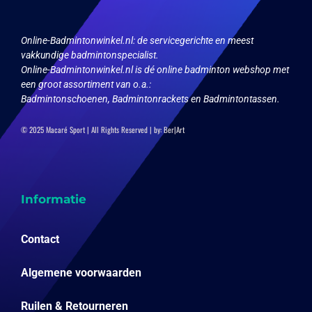
de
de
productpagina
productpagina
Online-Badmintonwinkel.nl:
de servicegerichte en meest
vakkundige badmintonspecialist.
Online-Badmintonwinkel.nl is dé online badminton webshop met
een groot assortiment van o.a.:
Badmintonschoenen, Badmintonrackets en Badmintontassen.
© 2025 Macaré Sport | All Rights Reserved | by:
Ber|Art
Informatie
Contact
Algemene voorwaarden
Ruilen & Retourneren