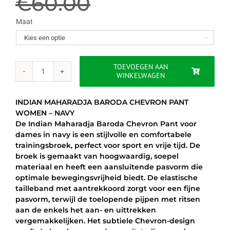
prijs
prijs
€
60.00
was:
is:
Maat

€60.00.
€44.95.
TOEVOEGEN AAN
WINKELWAGEN
INDIAN
MAHARADJA
BARODA
INDIAN MAHARADJA BARODA CHEVRON PANT
CHEVRON
WOMEN – NAVY
PANT
De Indian Maharadja Baroda Chevron Pant voor
WOMEN
dames in navy is een stijlvolle en comfortabele
-
trainingsbroek, perfect voor sport en vrije tijd. De
NAVY
broek is gemaakt van hoogwaardig, soepel
aantal
materiaal en heeft een aansluitende pasvorm die
optimale bewegingsvrijheid biedt. De elastische
tailleband met aantrekkoord zorgt voor een fijne
pasvorm, terwijl de toelopende pijpen met ritsen
aan de enkels het aan- en uittrekken
vergemakkelijken. Het subtiele Chevron-design