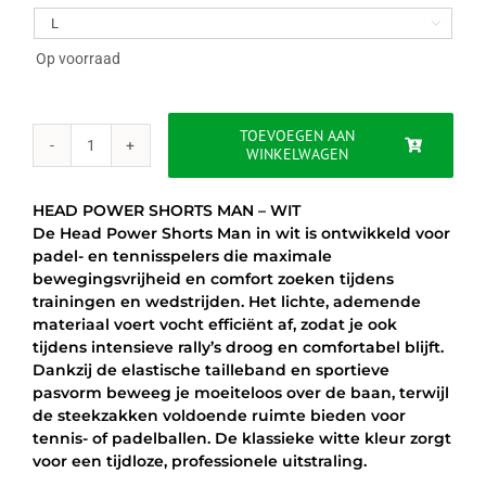
was:
is:

€60.00.
€39.95.
Op voorraad
TOEVOEGEN AAN
WINKELWAGEN
HEAD
POWER
SHORTS
HEAD POWER SHORTS MAN – WIT
MAN
De Head Power Shorts Man in wit is ontwikkeld voor
-
padel- en tennisspelers die maximale
WIT
bewegingsvrijheid en comfort zoeken tijdens
aantal
trainingen en wedstrijden. Het lichte, ademende
materiaal voert vocht efficiënt af, zodat je ook
tijdens intensieve rally’s droog en comfortabel blijft.
Dankzij de elastische tailleband en sportieve
pasvorm beweeg je moeiteloos over de baan, terwijl
de steekzakken voldoende ruimte bieden voor
tennis- of padelballen. De klassieke witte kleur zorgt
voor een tijdloze, professionele uitstraling.