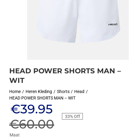
HEAD POWER SHORTS MAN –
WIT
Home
Heren Kleding
Shorts
Head
HEAD POWER SHORTS MAN – WIT
Oorspronkelijke
Huidige
€
39.95
33% Off
prijs
prijs
€
60.00
Maat