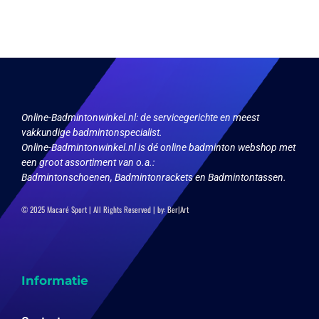
variaties.
Deze
optie
kan
gekozen
worden
op
de
productpagina
Online-Badmintonwinkel.nl:
de servicegerichte en meest
vakkundige badmintonspecialist.
Online-Badmintonwinkel.nl is dé online badminton webshop met
een groot assortiment van o.a.:
Badmintonschoenen, Badmintonrackets en Badmintontassen.
© 2025 Macaré Sport | All Rights Reserved | by:
Ber|Art
Informatie