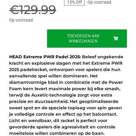
15% Off
Op voorraad
prijs
prijs
€
129.99
was:
is:
Op voorraad
€129.99.
€109.95.
TOEVOEGEN AAN
WINKELWAGEN
HEAD
EXTREME
PWR
HEAD Extreme PWR Padel 2025
: Beleef ongekende
PADEL
kracht en explosieve slagen met het Extreme PWR
2025
2025 padelracket, ontworpen voor spelers die hun
-
aanvallende spel willen domineren. Het
DONKERBLAUW
diamantvormige blad in combinatie met de Power
aantal
Foam kern levert maximale power bij elke smash,
terwijl de Auxetic-technologie zorgt voor extra
precisie en duurzaamheid. Het geoptimaliseerde
sweet spot en de speciale toplaag voor spin geven
je volledige controle en effect op het balcontact.
Licht en wendbaar, dit racket is perfect voor
gevorderde spelers die agressiviteit en controle
moeiteloos willen combineren op de baan.