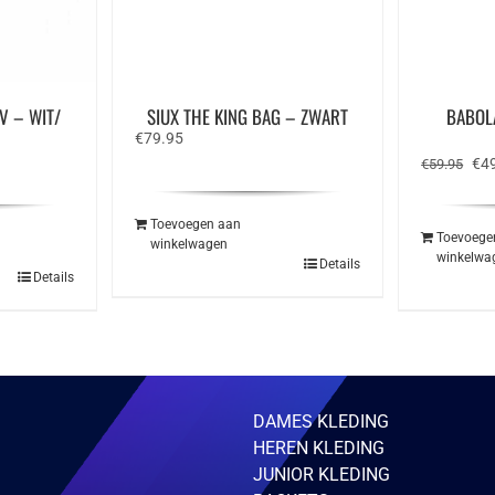
V – WIT/
SIUX THE KING BAG – ZWART
BABOL
€
79.95
e
Oor
€
4
€
59.95
prij
was
€59
Toevoegen aan
Toevoege
winkelwagen
winkelwa
Details
Details
ct
ere
ies.
zen
DAMES KLEDING
en
HEREN KLEDING
JUNIOR KLEDING
ctpagina