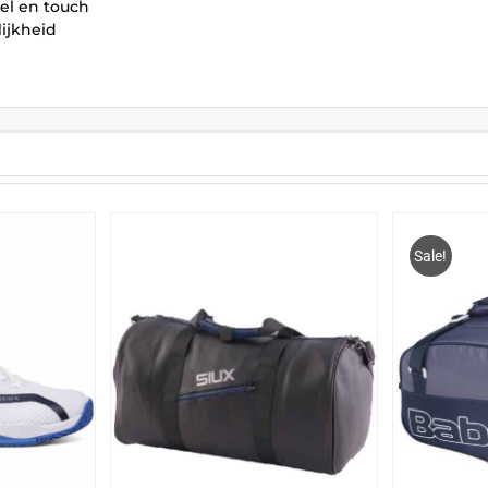
el en touch
ijkheid
Sale!