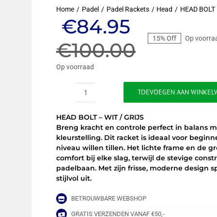
Home
Padel
Padel Rackets
Head
HEAD BOLT 
Oorspronkel
Huidige
€
84.95
15% Off
Op voorra
prijs
prijs
€
100.00
was:
is:
Op voorraad
€100.00.
€84.95.
TOEVOEGEN AAN WINKEL
HEAD
BOLT
HEAD BOLT – WIT / GRIJS
-
Breng kracht en controle perfect in balans m
WIT
kleurstelling. Dit racket is ideaal voor begi
/
niveau willen tillen. Het lichte frame en de
GRIJS
comfort bij elke slag, terwijl de stevige cons
aantal
padelbaan. Met zijn frisse, moderne design spe
stijlvol uit.
BETROUWBARE WEBSHOP
GRATIS VERZENDEN VANAF €50,-