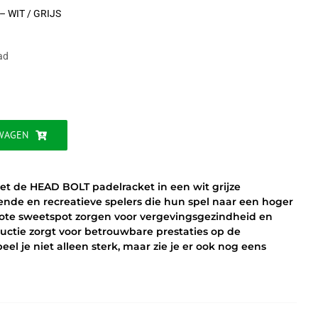
– WIT / GRIJS
ijke
ad
WAGEN
et de HEAD BOLT padelracket in een wit grijze
nnende en recreatieve spelers die hun spel naar een hoger
 grote sweetspot zorgen voor vergevingsgezindheid en
tructie zorgt voor betrouwbare prestaties op de
el je niet alleen sterk, maar zie je er ook nog eens