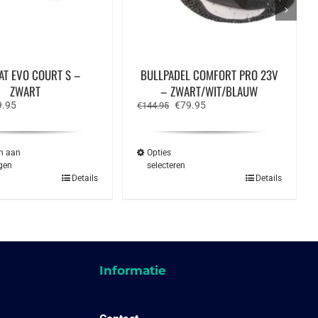
AT EVO COURT S –
BULLPADEL COMFORT PRO 23V
ZWART
– ZWART/WIT/BLAUW
spronkelijke
Huidige
Oorspronkelijke
Huidige
9.95
€
79.95
€
144.95
s
prijs
prijs
prijs
:
is:
was:
is:
.95.
€49.95.
€144.95.
€79.95.
n aan
Opties
gen
selecteren
Dit
Details
Details
product
heeft
meerdere
variaties.
Deze
optie
kan
gekozen
Informatie
worden
op
de
productpagina