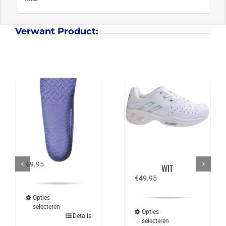
Verwant Product:
VICTOR INSOLE VT-
BABOLAT DOUBLE
XD 8
LINE ALL COURT –
€
9.95
WIT
€
49.95
Opties
selecteren
Opties
Dit
Details
selecteren
product