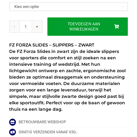
was:
is:

€29.95.
€19.95.
TOEVOEGEN AAN
WINKELWAGEN
FZ
FORZA
SLIDES
FZ FORZA SLIDES – SLIPPERS – ZWART
-
De FZ Forza Slides in zwart zijn de ideale slippers
SLIPPERS
voor sporters die comfort en stijl zoeken na een
-
intensieve training of wedstrijd. Met hun
ZWART
lichtgewicht ontwerp en zachte, ergonomische zool
aantal
bieden ze optimaal draaggemak en ondersteuning
voor vermoeide voeten. De duurzame materialen
zorgen voor een lange levensduur, terwijl het
simpele, maar stijlvolle zwarte design goed past bij
elke sportoutfit. Perfect voor op de baan of gewoon
thuis na een lange dag.
BETROUWBARE WEBSHOP
GRATIS VERZENDEN VANAF €50,-