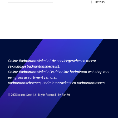
Dit
Details
heeft
product
meerdere
heeft
variaties.
meerdere
Deze
variaties.
optie
Deze
kan
optie
gekozen
kan
worden
gekozen
op
worden
de
op
productpagina
de
productpagina
Online-Badmintonwinkel.nl:
de servicegerichte en meest
vakkundige badmintonspecialist.
Online-Badmintonwinkel.nl is dé online badminton webshop met
een groot assortiment van o.a.:
Badmintonschoenen, Badmintonrackets en Badmintontassen.
© 2025 Macaré Sport | All Rights Reserved | by:
Ber|Art