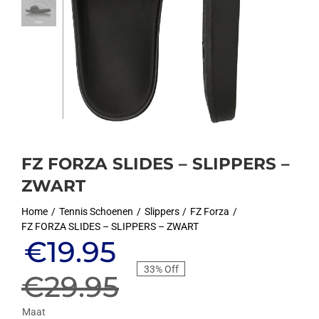
FZ FORZA SLIDES – SLIPPERS –
ZWART
Home
Tennis Schoenen
Slippers
FZ Forza
FZ FORZA SLIDES – SLIPPERS – ZWART
Oorspronkelijke
Huidige
€
19.95
33% Off
prijs
prijs
€
29.95
Maat