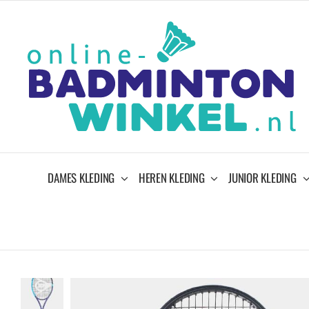
Ga
naar
inhoud
DAMES KLEDING
HEREN KLEDING
JUNIOR KLEDING