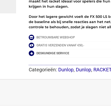
maakt het racket ideaal voor spelers die hu
krijgen in hun slagen.
Door het lagere gewicht voelt de FX 500 LS bi
de baseline als bij snelle reacties aan het n
controle te behouden, zodat je slagen niet a
BETROUWBARE WEBSHOP
GRATIS VERZENDEN VANAF €50,-
DESKUNDIGE SERVICE
Categorieën:
Dunlop
,
Dunlop
,
RACKE