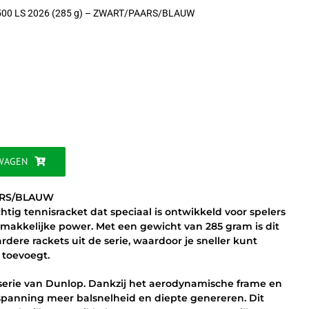
00 LS 2026 (285 g) – ZWART/PAARS/BLAUW
ijke
WAGEN
AARS/BLAUW
htig tennisracket dat speciaal is ontwikkeld voor spelers
 makkelijke power. Met een gewicht van 285 gram is dit
ere rackets uit de serie, waardoor je sneller kunt
 toevoegt.
serie van Dunlop. Dankzij het aerodynamische frame en
spanning meer balsnelheid en diepte genereren. Dit