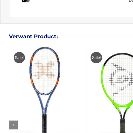
Kleur
Z
Verwant Product:
Sale!
Sale!