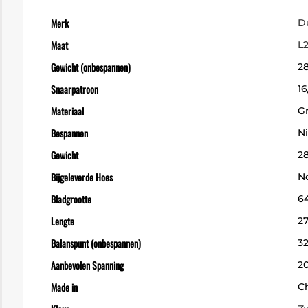
Merk
D
Maat
L
Gewicht (onbespannen)
2
Snaarpatroon
16
Materiaal
G
Bespannen
N
Gewicht
2
Bijgeleverde Hoes
N
Bladgrootte
6
Lengte
27
Balanspunt (onbespannen)
3
Aanbevolen Spanning
2
Made in
C