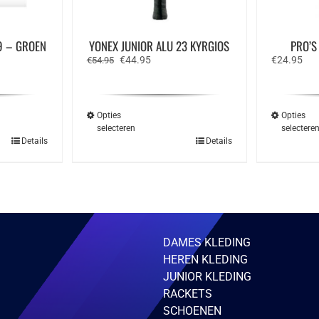
9 – GROEN
YONEX JUNIOR ALU 23 KYRGIOS
PRO’S
e
Oorspronkelijke
Huidige
€
44.95
€
24.95
€
54.95
prijs
prijs
was:
is:
€54.95.
€44.95.
Opties
Opties
selecteren
selectere
Dit
Details
Details
ct
product
heeft
ere
meerdere
ies.
variaties.
Deze
optie
kan
zen
gekozen
DAMES KLEDING
en
worden
op
HEREN KLEDING
de
JUNIOR KLEDING
ctpagina
productpagina
RACKETS
SCHOENEN