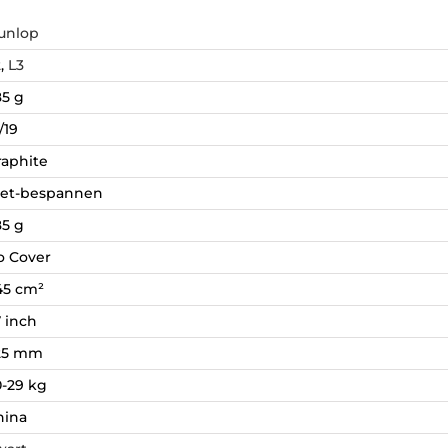
unlop
2
,
L3
85 g
/19
raphite
iet-bespannen
85 g
o Cover
45 cm²
 inch
25 mm
0-29 kg
hina