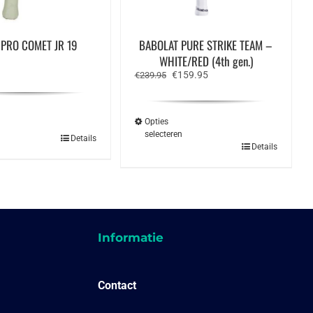
 PRO COMET JR 19
BABOLAT PURE STRIKE TEAM –
WHITE/RED (4th gen.)
Oorspronkelijke
Huidige
€
159.95
€
239.95
prijs
prijs
was:
is:
€239.95.
€159.95.
Opties
n
selecteren
Dit
Details
Dit
Details
product
product
heeft
heeft
meerdere
meerdere
variaties.
variaties.
Deze
Deze
optie
optie
kan
kan
gekozen
gekozen
Informatie
worden
worden
op
op
de
de
productpagina
productpagina
Contact