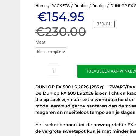
Home
RACKETS
Dunlop
Dunlop
DUNLOP FX 5
Oorspronkel
Huidige
€
154.95
33% Off
prijs
prijs
€
230.00
was:
is:
Maat
€230.00.
€154.95.
TOEVOEGEN AAN WINKEL
DUNLOP
FX
DUNLOP FX 500 LS 2026 (285 g) – ZWART/P
500
De Dunlop FX 500 LS 2026 is een licht en krac
LS
die op zoek zijn naar extra wendbaarheid en
2026
model eenvoudiger te hanteren dan de zwaard
(285
reageren en moeiteloos tempo aan je slagen
g)
-
Het racket behoort tot de powergerichte FX-
ZWART/PAARS/BLAUW
de vergrote sweetspot kun je met minder in
aantal