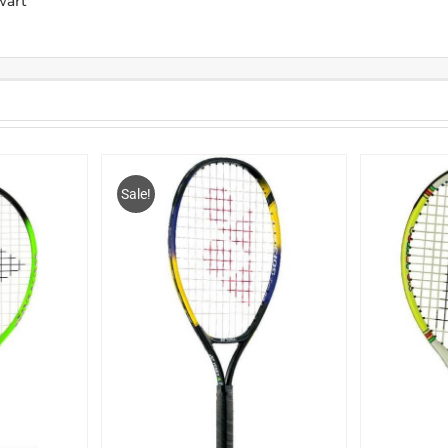
wart
Sale!