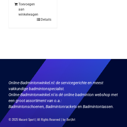
Toevoegen
aan
winkelwagen
Details
Online-Badmintonwinkel.nl:
de servicegerichte en meest
vakkundige badmintonspecialist.
Online-Badmintonwinkel.nl is dé online badminton webshop met
een groot assortiment van o.a.:
Badmintonschoenen, Badmintonrackets en Badmintontassen.
© 2025 Macaré Sport | All Rights Reserved | by:
Ber|Art