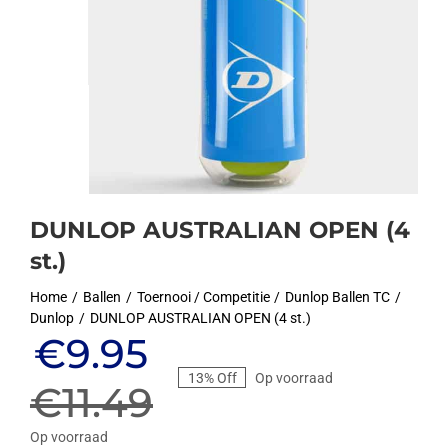
DUNLOP AUSTRALIAN OPEN (4
st.)
Home
Ballen
Toernooi / Competitie
Dunlop Ballen TC
Dunlop
DUNLOP AUSTRALIAN OPEN (4 st.)
Oorspronkelijke
Huidige
€
9.95
13% Off
Op voorraad
prijs
prijs
€
11.49
Op voorraad