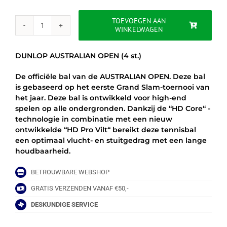
was:
is:
€11.49.
€9.95.
TOEVOEGEN AAN
WINKELWAGEN
DUNLOP
AUSTRALIAN
OPEN
DUNLOP AUSTRALIAN OPEN (4 st.)
(4
st.)
De officiële bal van de AUSTRALIAN OPEN. Deze bal
aantal
is gebaseerd op het eerste Grand Slam-toernooi van
het jaar. Deze bal is ontwikkeld voor high-end
spelen op alle ondergronden. Dankzij de ‘‘HD Core‘‘ -
technologie in combinatie met een nieuw
ontwikkelde ‘‘HD Pro Vilt‘‘ bereikt deze tennisbal
een optimaal vlucht- en stuitgedrag met een lange
houdbaarheid.
BETROUWBARE WEBSHOP
GRATIS VERZENDEN VANAF €50,-
DESKUNDIGE SERVICE