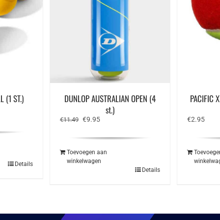
 (1 ST.)
DUNLOP AUSTRALIAN OPEN (4
PACIFIC X
st.)
Oorspronkelijke
Huidige
€
9.95
€
2.95
€
11.49
prijs
prijs
was:
is:
€11.49.
€9.95.
Toevoegen aan
Toevoege
winkelwagen
winkelwa
Details
Details