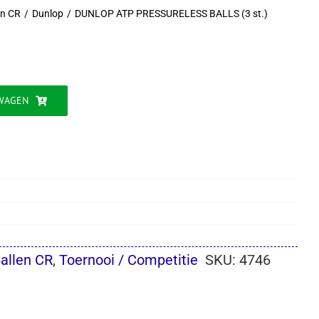
en CR
Dunlop
DUNLOP ATP PRESSURELESS BALLS (3 st.)
WAGEN
allen CR
,
Toernooi / Competitie
SKU:
4746