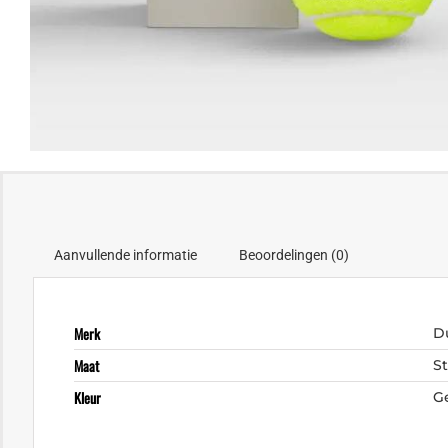
Aanvullende informatie
Beoordelingen (0)
Merk
D
Maat
S
Kleur
G