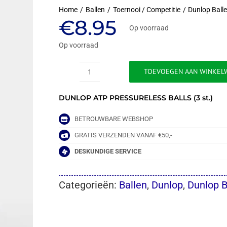
Home
Ballen
Toernooi / Competitie
Dunlop Ball
€
8.95
Op voorraad
Op voorraad
TOEVOEGEN AAN WINKEL
DUNLOP
ATP
DUNLOP ATP PRESSURELESS BALLS (3 st.)
PRESSURELESS
BALLS
(3
BETROUWBARE WEBSHOP
st.)
GRATIS VERZENDEN VANAF €50,-
aantal
DESKUNDIGE SERVICE
Categorieën:
Ballen
,
Dunlop
,
Dunlop B