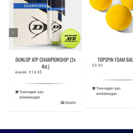
DUNLOP ATP CHAMPIONSHIP (2x
TOPSPIN FOAM BALL
4st.)
€
3.95
Oorspronkelijke
Huidige
€
14.95
€
16.99
prijs
prijs
was:
is:
€16.99.
€14.95.
Toevoegen aan
Toevoegen aan
winkelwagen
winkelwagen
Details