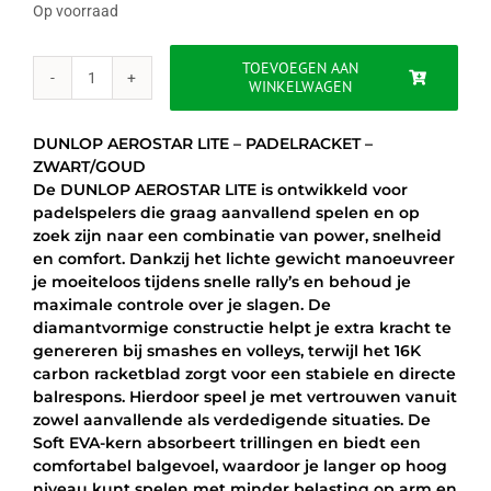
was:
is:
Op voorraad
€249.99.
€114.95.
TOEVOEGEN AAN
WINKELWAGEN
DUNLOP
AEROSTAR
LITE
DUNLOP AEROSTAR LITE – PADELRACKET –
-
ZWART/GOUD
PADELRACKET
De DUNLOP AEROSTAR LITE is ontwikkeld voor
-
padelspelers die graag aanvallend spelen en op
ZWART/GOUD
zoek zijn naar een combinatie van power, snelheid
aantal
en comfort. Dankzij het lichte gewicht manoeuvreer
je moeiteloos tijdens snelle rally’s en behoud je
maximale controle over je slagen. De
diamantvormige constructie helpt je extra kracht te
genereren bij smashes en volleys, terwijl het 16K
carbon racketblad zorgt voor een stabiele en directe
balrespons. Hierdoor speel je met vertrouwen vanuit
zowel aanvallende als verdedigende situaties. De
Soft EVA-kern absorbeert trillingen en biedt een
comfortabel balgevoel, waardoor je langer op hoog
niveau kunt spelen met minder belasting op arm en