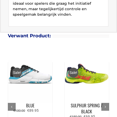
ideaal voor spelers die graag het initiatief
nemen, maar tegelijkertijd controle en
speelgemak belangrijk vinden.
Verwant Product:
Sale!
Sale!
BABOLAT MOVEA 2
BABOLAT JET
PADEL – WIT/CYAN
PREMURA –
BLUE
SULPHUR SPRING /
Oorspronkelijke
Huidige
BLACK
€
89.95
€
130.00
prijs
prijs
Oorspronkelijke
Huidige
€
69.95
€
150.00