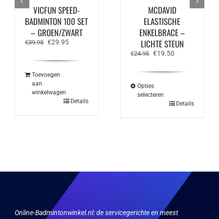
VICFUN SPEED-
MCDAVID
BADMINTON 100 SET
ELASTISCHE
– GROEN/ZWART
ENKELBRACE –
Oorspronkelijke
Huidige
LICHTE STEUN
€
29.95
€
39.95
prijs
prijs
Oorspronkelijke
Huidige
€
19.50
€
24.95
was:
is:
prijs
prijs
€39.95.
€29.95.
was:
is:
Toevoegen
€24.95.
€19.50.
aan
Opties
winkelwagen
selecteren
Details
Dit
Details
product
heeft
meerdere
variaties.
Deze
optie
kan
gekozen
worden
op
de
productpagina
Online-Badmintonwinkel.nl:
de servicegerichte en meest