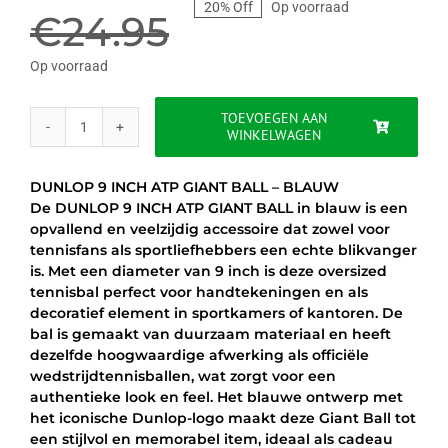
20% Off
Op voorraad
prijs
prijs
€
24.95
was:
is:
Op voorraad
€24.95.
€19.95.
TOEVOEGEN AAN
WINKELWAGEN
DUNLOP
9
INCH
DUNLOP 9 INCH ATP GIANT BALL – BLAUW
ATP
De DUNLOP 9 INCH ATP GIANT BALL in blauw is een
GIANT
opvallend en veelzijdig accessoire dat zowel voor
BALL
tennisfans als sportliefhebbers een echte blikvanger
-
is. Met een diameter van 9 inch is deze oversized
BLAUW
tennisbal perfect voor handtekeningen en als
aantal
decoratief element in sportkamers of kantoren. De
bal is gemaakt van duurzaam materiaal en heeft
dezelfde hoogwaardige afwerking als officiële
wedstrijdtennisballen, wat zorgt voor een
authentieke look en feel. Het blauwe ontwerp met
het iconische Dunlop-logo maakt deze Giant Ball tot
een stijlvol en memorabel item, ideaal als cadeau